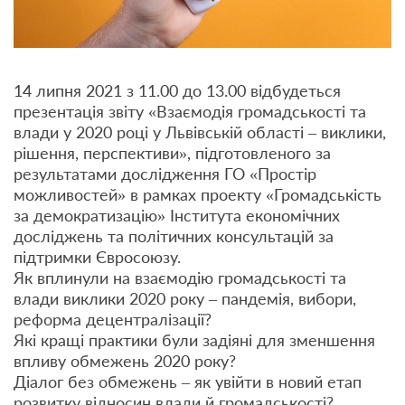
14 липня 2021 з 11.00 до 13.00
відбудеться
презентація звіту «Взаємодія громадськості та
влади у 2020 році у
Львів
ській області – виклики,
рішення, перспективи», підготовленого за
результатами дослідження ГО «Простір
можливостей» в рамках проекту
«
Громадськість
за демократизацію» Інститута економічних
досліджень та політичних консультацій за
підтримки Євросоюзу.
Як вплинули на взаємодію громадськості та
влади виклики 2020 року – пандемія, вибори,
реформа децентралізації?
Які кращі практики були задіяні для зменшення
впливу обмежень 2020 року?
Діалог без обмежень – як увійти в новий етап
розвитку відносин влади й громадськості?