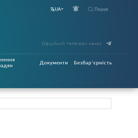
Пошук
UA
Офіційний телеграм канал
рнення
Документи
Безбар’єрність
мадян