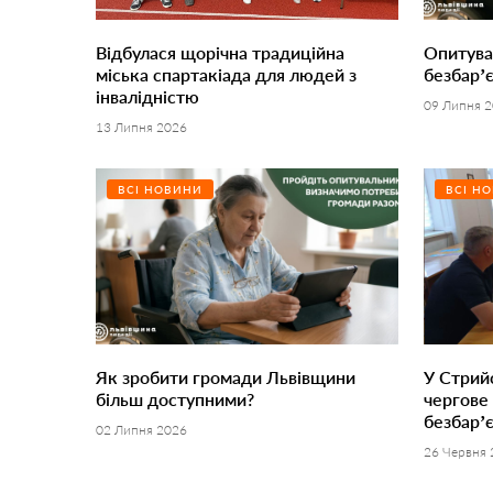
Відбулася щорічна традиційна
Опитува
міська спартакіада для людей з
безбар’є
інвалідністю
09 Липня 
13 Липня 2026
ВСІ НОВИНИ
ВСІ Н
Як зробити громади Львівщини
У Стрийс
більш доступними?
чергове
безбар’є
02 Липня 2026
26 Червня 