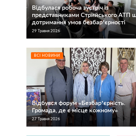
Відбулася робоча зустріч із
представниками Стрийського АТП 
дотримання умов безбар’єрності
29 Травня 2026
ВСІ НОВИНИ
Відбувся форум «Безбарʼєрність.
Громада, де є місце кожному»
27 Травня 2026