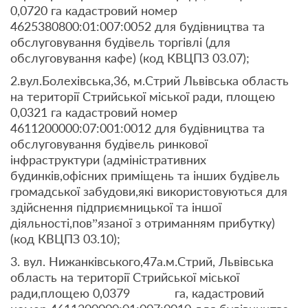
0,0720 га кадастровий номер
4625380800:01:007:0052 для будівництва та
обслуговування будівель торгівлі (для
обслуговування кафе) (код КВЦПЗ 03.07);
2.вул.Болехівська,36, м.Стрий Львівська область
на території Стрийської міської ради, площею
0,0321 га кадастровий номер
4611200000:07:001:0012 для будівництва та
обслуговування будівель ринкової
інфраструктури (адміністративних
будинків,офісних приміщень та інших будівель
громадської забудови,які використовуються для
здійснення підприємницької та іншої
діяльності,пов”язаної з отриманням прибутку)
(код КВЦПЗ 03.10);
3. вул. Нижанківського,47а.м.Стрий, Львівська
область на території Стрийської міської
ради,площею 0,0379 га, кадастровий