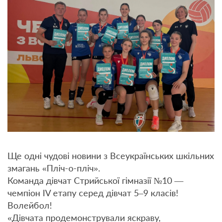
Ще одні чудові новини з Всеукраїнських шкільних
змагань «Пліч-о-пліч».
Команда дівчат Стрийської гімназії №10 —
чемпіон IV етапу серед дівчат 5–9 класів!
Волейбол!
«Дівчата продемонстрували яскраву,