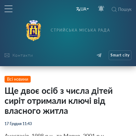
UA
Пошук
СТРИЙСЬКА МІСЬКА РАДА
Контакти
Smart city
Всі новини
Ще двоє осіб з числа дітей
сиріт отримали ключі від
власного житла
17 Грудня 11:43
Анастасія, 1998 р.н., та Марко, 2001 р.н.,