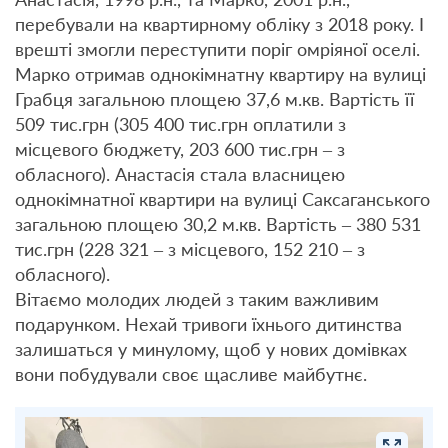
перебували на квартирному обліку з 2018 року. І
врешті змогли переступити поріг омріяної оселі.
Марко отримав однокімнатну квартиру на вулиці
Грабця загальною площею 37,6 м.кв. Вартість її
509 тис.грн (305 400 тис.грн оплатили з
місцевого бюджету, 203 600 тис.грн – з
обласного). Анастасія стала власницею
однокімнатної квартири на вулиці Саксаганського
загальною площею 30,2 м.кв. Вартість – 380 531
тис.грн (228 321 – з місцевого, 152 210 – з
обласного).
Вітаємо молодих людей з таким важливим
подарунком. Нехай тривоги їхнього дитинства
залишаться у минулому, щоб у нових домівках
вони побудували своє щасливе майбутнє.