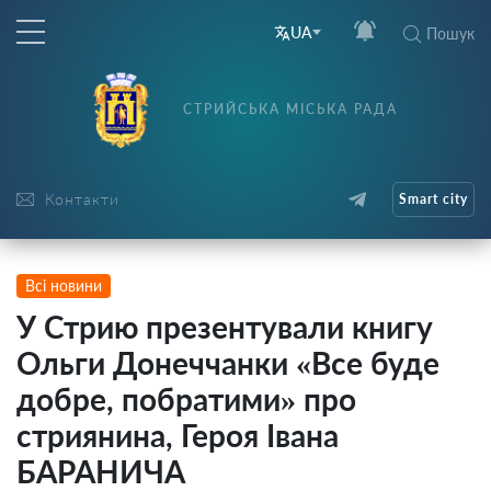
UA
Пошук
СТРИЙСЬКА МІСЬКА РАДА
Контакти
Smart city
Всі новини
У Стрию презентували книгу
Ольги Донеччанки «Все буде
добре, побратими» про
стриянина, Героя Івана
БАРАНИЧА