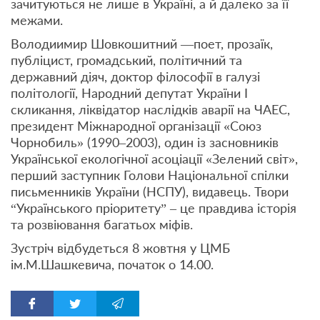
зачитуються не лише в Україні, а й далеко за її
межами.
Володиимир Шовкошитний —поет, прозаїк,
публіцист, громадський, політичний та
державний діяч, доктор філософії в галузі
політології, Народний депутат України І
скликання, ліквідатор наслідків аварії на ЧАЕС,
президент Міжнародної організації «Союз
Чорнобиль» (1990–2003), один із засновників
Української екологічної асоціації «Зелений світ»,
перший заступник Голови Національної спілки
письменників України (НСПУ), видавець. Твори
“Українського пріоритету” – це правдива історія
та розвіювання багатьох міфів.
Зустріч відбудеться 8 жовтня у ЦМБ
ім.М.Шашкевича, початок о 14.00.