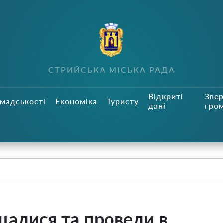
СТРИЙСЬКА МІСЬКА РАДА
Відкриті
Зве
мадськості
Економіка
Туристу
дані
гро
щалися та провели в