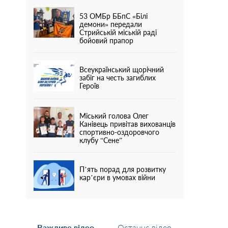
53 ОМБр ББпС «Білі
демони» передали
Стрийській міській раді
бойовий прапор
Всеукраїнський щорічний
забіг на честь загиблих
Героїв
Міський голова Олег
Канівець привітав вихованців
спортивно-оздоровчого
клубу “Сене”
П’ять порад для розвитку
кар’єри в умовах війни
Важливе відео
Останнє відео