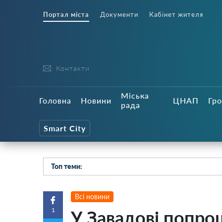
Портал міста
Документи
Кабінет жителя
Контакти
Міська
Головна
Новини
ЦНАП
Гро
рада
Smart City
Топ теми:
Всі новини
1
У Завадові попро