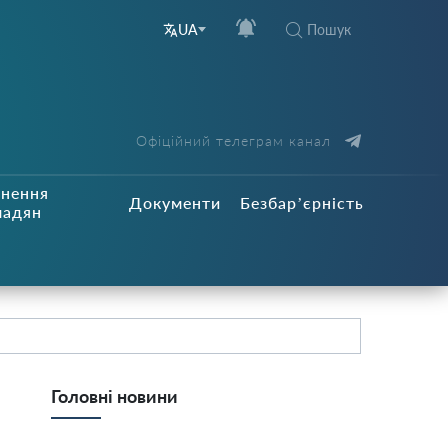
Пошук
UA
Офіційний телеграм канал
рнення
Документи
Безбар’єрність
мадян
Головні новини