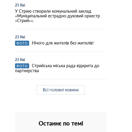
21 Кві
У Стрию створили комунальний заклад
«Муніципальний естрадно-духовий оркестр
«Стрий»».
23 Кві
Нічого для жителів без жителів!
ФОТО
23 Кві
Стрийська міська рада відкрита до
ФОТО
партнерства
Всі головні новини
Останнє по темі