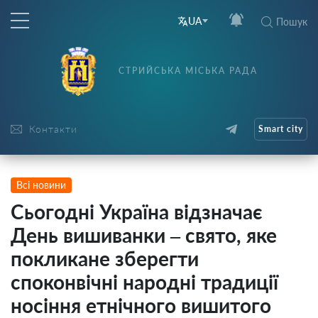
UA
Пошук
СТРИЙСЬКА МІСЬКА РАДА
Контакти
Smart city
Всі новини
Сьогодні Україна відзначає
День вишиванки – свято, яке
покликане зберегти
споконвічні народні традиції
носіння етнічного вишитого