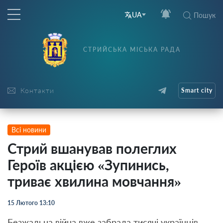
UA
Пошук
СТРИЙСЬКА МІСЬКА РАДА
Контакти
Smart city
Всі новини
Стрий вшанував полеглих
Героїв акцією «Зупинись,
триває хвилина мовчання»
15 Лютого 13:10
Безжальна війна вже забрала тисячі українців –