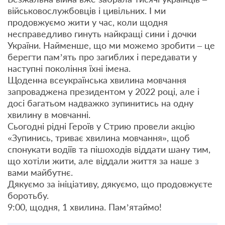
військовослужбовців і цивільних. І ми
продовжуємо жити у час, коли щодня
несправедливо гинуть найкращі сини і дочки
України. Найменше, що ми можемо зробити – це
берегти памʼять про загиблих і передавати у
наступні покоління їхні імена.
Щоденна всеукраїнська хвилина мовчання
запроваджена президентом у 2022 році, але і
досі багатьом надважко зупинитись на одну
хвилину в мовчанні.
Сьогодні рідні Героїв у Стрию провели акцію
«Зупинись, триває хвилина мовчання», щоб
спонукати водіїв та пішоходів віддати шану тим,
що хотіли жити, але віддали життя за наше з
вами майбутнє.
Дякуємо за ініціативу, дякуємо, що продовжуєте
боротьбу.
9:00, щодня, 1 хвилина. Памʼятаймо!