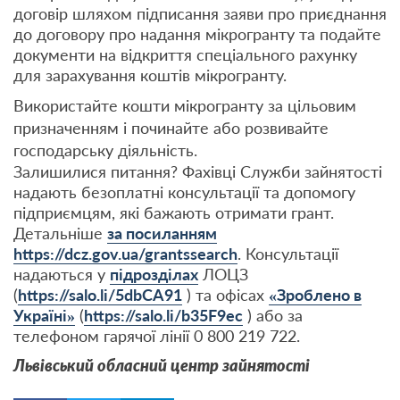
договір шляхом підписання заяви про приєднання
до договору про надання мікрогранту та подайте
документи на відкриття спеціального рахунку
для зарахування коштів мікрогранту.
Використайте кошти мікрогранту за цільовим
призначенням і починайте або розвивайте
господарську діяльність.
Залишилися питання? Фахівці Служби зайнятості
надають безоплатні консультації та допомогу
підприємцям, які бажають отримати грант.
Детальніше
за посиланням
https://dcz.gov.ua/grantssearch
. Консультації
надаються у
підрозділах
ЛОЦЗ
(
https://salo.li/5dbCA91
) та офісах
«Зроблено в
Україні»
(
https://salo.li/b35F9ec
) або за
телефоном гарячої лінії 0 800 219 722.
Львівський обласний центр зайнятості