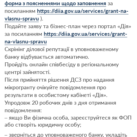
форма з поясненнями щодо заповнення
за
посиланням
https://diia.gov.ua/services/grant-na-
vlasnu-spravu
).
Подайте заяву та бізнес-план через портал «Дія»
за посиланням
https://diia.gov.ua/services/grant-
na-vlasnu-spravu
Скрінінг ділової репутації в уповноваженому
банку відбувається автоматично.
Пройдіть онлайн співбесіду в регіональному
центрі зайнятості.
Після прийняття рішення ДСЗ про надання
мікрогранту очікуйте повідомлення про
результати в особистому кабінеті «Дія».
Упродовж 20 робочих днів з дня отримання
повідомлення:
– якщо Ви фізична особа, зареєструйтеся як ФОП
або створіть юридичну особу;
– зверніться до уповноваженого банку, укладіть