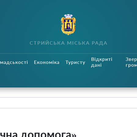
СТРИЙСЬКА МІСЬКА РАДА
Відкриті
Зве
мадськості
Економіка
Туристу
дані
гро
ічна допомога»