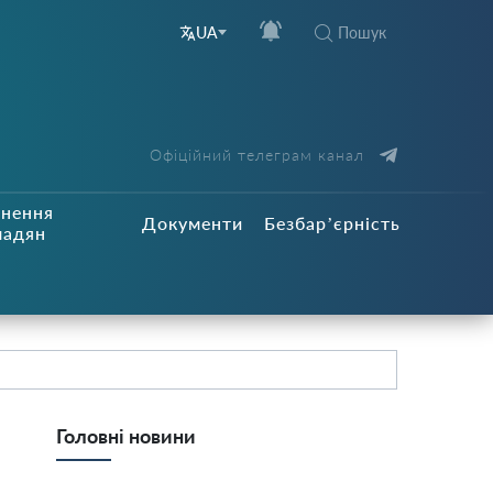
Пошук
UA
Офіційний телеграм канал
рнення
Документи
Безбар’єрність
мадян
Головні новини