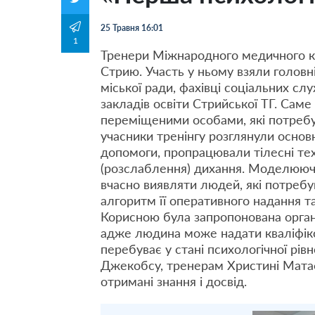
25 Травня 16:01
1
Тренери Міжнародного медичного ко
Стрию. Участь у ньому взяли головні
міської ради, фахівці соціальних сл
закладів освіти Стрийської ТГ. Сам
переміщеними особами, які потребую
учасники тренінгу розглянули основ
допомоги, пропрацювали тілесні тех
(розслаблення) дихання. Моделюючи 
вчасно виявляти людей, які потреб
алгоритм її оперативного надання т
Корисною була запропонована орган
адже людина може надати кваліфіко
перебуває у стані психологічної рі
Джекобсу, тренерам Христині Матаф
отримані знання і досвід.