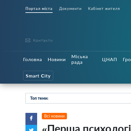
Портал міста
Документи
Кабінет жителя
Контакти
Міська
Головна
Новини
ЦНАП
Гро
рада
Smart City
Топ теми:
Всі новини
«Перша психолог