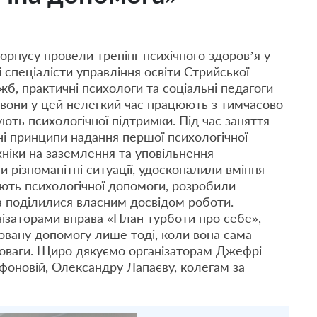
рпусу провели тренінг психічного здоров’я у
 спеціалісти управління освіти Стрийської
ужб, практичні психологи та соціальні педагоги
е вони у цей нелегкий час працюють з тимчасово
ть психологічної підтримки. Під час заняття
ні принципи надання першої психологічної
ніки на заземлення та уповільнення
різноманітні ситуації, удосконалили вміння
ують психологічної допомоги, розробили
а поділилися власним досвідом роботи.
ізаторами вправа «План турботи про себе»,
вану допомогу лише тоді, коли вона сама
вноваги. Щиро дякуємо організаторам Джефрі
оновій, Олександру Лапаєву, колегам за