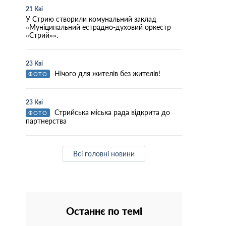
21 Кві
У Стрию створили комунальний заклад
«Муніципальний естрадно-духовий оркестр
«Стрий»».
23 Кві
Нічого для жителів без жителів!
ФОТО
23 Кві
Стрийська міська рада відкрита до
ФОТО
партнерства
Всі головні новини
Останнє по темі