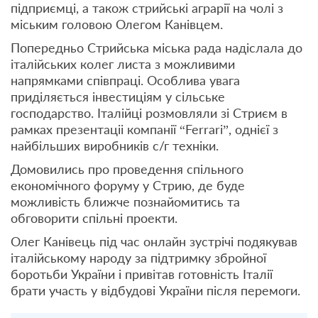
підприємці, а також стрийські аграрії на чолі з
міським головою Олегом Канівцем.
Попередньо Стрийська міська рада надіслала до
італійських колег листа з можливими
напрямками співпраці. Особлива увага
приділяється інвестиціям у сільське
господарство. Італійці розмовляли зі Стриєм в
рамках презентаціі компанії “Ferrari”, однієї з
найбільших виробників с/г техніки.
Домовились про проведення спільного
економічного форуму у Стрию, де буде
можливість ближче познайомитись та
обговорити спільні проекти.
Олег Канівець під час онлайн зустрічі подякував
італійському народу за підтримку збройної
боротьби України і привітав готовність Італії
брати участь у відбудові України після перемоги.