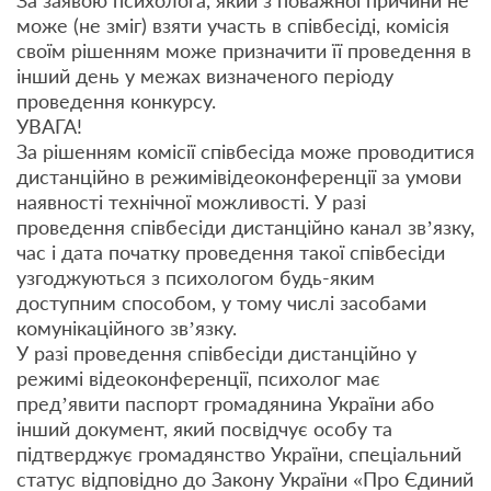
За заявою психолога, який з поважної причини не
може (не зміг) взяти участь в співбесіді, комісія
своїм рішенням може призначити її проведення в
інший день у межах визначеного періоду
проведення конкурсу.
УВАГА!
За рішенням комісії співбесіда може проводитися
дистанційно в режимівідеоконференції за умови
наявності технічної можливості. У разі
проведення співбесіди дистанційно канал зв’язку,
час і дата початку проведення такої співбесіди
узгоджуються з психологом будь-яким
доступним способом, у тому числі засобами
комунікаційного зв’язку.
У разі проведення співбесіди дистанційно у
режимі відеоконференції, психолог має
пред’явити паспорт громадянина України або
інший документ, який посвідчує особу та
підтверджує громадянство України, спеціальний
статус відповідно до Закону України «Про Єдиний