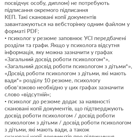
посвідчує особу, диплом) не потребують
підписання окремого підписання
КЕП. Такі скановані копії документів
завантажуються на вебсторінку одним файлом у
форматі PDF;
• психолог у резюме заповнює УСІ передбачені
розділи та графи. Якщо у психолога відсутня
інформація, яку можна зазначити у графах
«Загальний досвід роботи психологом*»,
«Загальний досвід роботи психологом з дітьми*»,
«Досвід роботи психологом з дітьми, які мають
вади*» розділу 10 резюме, психологу
обов’язково необхідно у цих графах зазначити
слово «відсутній»;
• психолог до резюме додає за наявності
скановані копії документів, що підтверджують
досвід роботи психологом / досвід роботи
психологом з дітьми / досвід роботи психологом
з дітьми, які мають вади, а також
скановані копії документів про підвищення