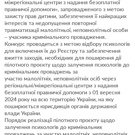
міжрегіональні центри з надання безоплатної
правничої допомоги», запровадженого з метою
захисту прав дитини, забезпечення її найкращих
інтересів та недопущення повторної
травматизації малолітньої, неповнолітньої особи
– учасника кримінального провадження.
Конкурс проводиться з метою відбору психологів
для включення їх до Реєстру та забезпечення
вжиття заходів, необхідних для поширення дії
пілотного проєкту щодо залучення психологів до
кримінальних проваджень за
участю малолітніх, неповнолітніх осіб через
регіональні/міжрегіональні центри з надання
безоплатної правничої допомоги з 01 вересня
2024 року на всю територію України, на яку
поширюється юрисдикція органів державної
влади України.
Порядок реалізації пілотного проєкту щодо
залучення психологів до кримінальних
проваджень за участю малолітніх, неповнолітніх