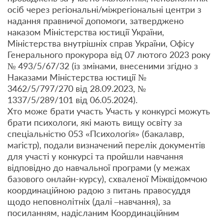
осіб через регіональні/міжрегіональні центри з
надання правничої допомоги, затверджено
наказом Міністерства юстиції України,
Міністерства внутрішніх справ України, Офісу
Генерального прокурора від 07 лютого 2023 року
№ 493/5/67/32 (із змінами, внесеними згідно з
Наказами Міністерства юстиції №
3462/5/797/270 від 28.09.2023, №
1337/5/289/101 від 06.05.2024).
Хто може брати участь Участь у конкурсі можуть
брати психологи, які мають вищу освіту за
спеціальністю 053 «Психологія» (бакалавр,
магістр), подали визначений перелік документів
для участі у конкурсі та пройшли навчання
відповідно до навчальної програми (у межах
базового онлайн-курсу), схваленої Міжвідомчою
координаційною радою з питань правосуддя
щодо неповнолітніх (далі –навчання), за
посиланням, надісланим Координаційним