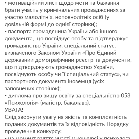
• мотиваційний лист щодо мети та бажання
брати участь у кримінальних провадженнях за
участю малолітніх, неповнолітніх осіб (у
довільній формі до однієї сторінки);
• паспорта громадянина України або іншого
документа, що посвідчує особу та підтверджує
громадянство України, спеціальний статус,
визначеного Законом України «Про Єдиний
державний демографічний реєстр та документи,
що підтверджують громадянство України,
посвідчують особу чи її спеціальний статус», чи
паспортного документа іноземця (усіх
заповнених сторінок);
• диплома про вищу освіту за спеціальністю 053
«Психологія» (магістр, бакалавр).
УВАГА!
Слід звернути увагу на якість та комплектність
поданих документів та їх відповідність Порядку
проведення конкурсу:
• на момент взяття участі у конкурсі у психолога