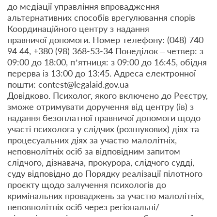
до медіації управління впровадження
альтернативних способів врегулювання спорів
Координаційного центру з надання
правничої допомоги. Номер телефону: (048) 740
94 44, +380 (98) 368-53-34 Понеділок – четвер: з
09:00 до 18:00, п’ятниця: з 09:00 до 16:45, обідня
перерва із 13:00 до 13:45. Адреса електронної
пошти: contest@legalaid.gov.ua
Довідково. Психолог, якого включено до Реєстру,
зможе отримувати доручення від центру (ів) з
надання безоплатної правничої допомоги щодо
участі психолога у слідчих (розшукових) діях та
процесуальних діях за участю малолітніх,
неповнолітніх осіб за відповідним запитом
слідчого, дізнавача, прокурора, слідчого судді,
суду відповідно до Порядку реалізації пілотного
проєкту щодо залучення психологів до
кримінальних проваджень за участю малолітніх,
неповнолітніх осіб через регіональні/