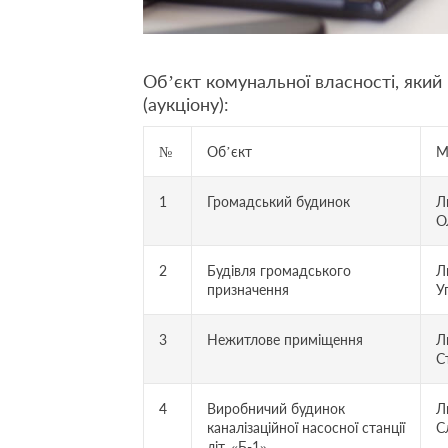
Об’єкт комунальної власності, яки
(аукціону):
№
Об’єкт
М
1
Громадський будинок
Л
О
2
Будівля громадського
Л
призначення
У
3
Нежитлове приміщення
Л
С
4
Виробничий будинок
Л
каналізаційної насосної станції
С
літ. «Б-1»