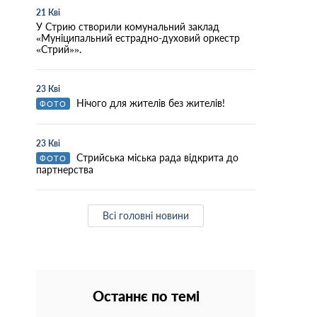
21 Кві
У Стрию створили комунальний заклад
«Муніципальний естрадно-духовий оркестр
«Стрий»».
23 Кві
Нічого для жителів без жителів!
ФОТО
23 Кві
Стрийська міська рада відкрита до
ФОТО
партнерства
Всі головні новини
Останнє по темі