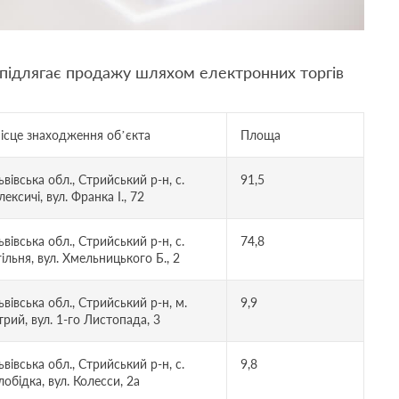
й підлягає продажу шляхом електронних торгів
ісце знаходження об’єкта
Площа
ьвівська обл., Стрийський р-н, с.
91,5
лексичі, вул. Франка І., 72
ьвівська обл., Стрийський р-н, с.
74,8
гільня, вул. Хмельницького Б., 2
ьвівська обл., Стрийський р-н, м.
9,9
трий, вул. 1-го Листопада, 3
ьвівська обл., Стрийський р-н, с.
9,8
лобідка, вул. Колесси, 2а