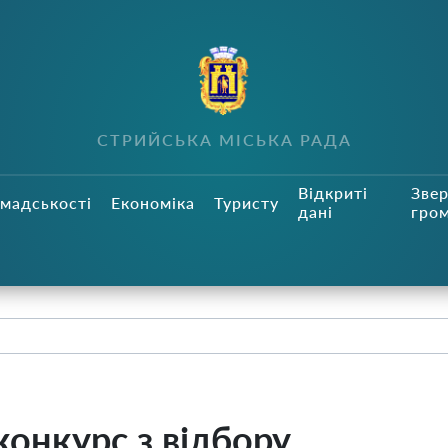
СТРИЙСЬКА МІСЬКА РАДА
Відкриті
Зве
мадськості
Економіка
Туристу
дані
гро
онкурс з відбору