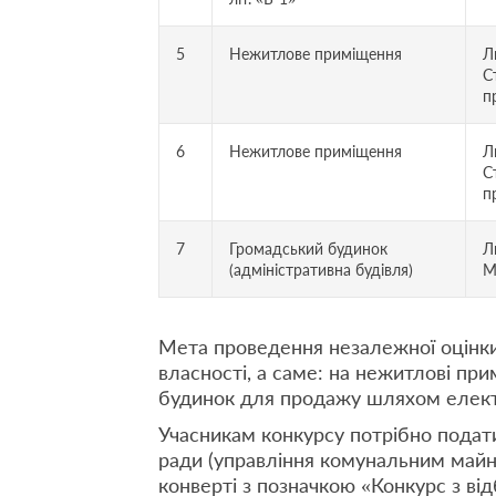
5
Нежитлове приміщення
Л
С
п
6
Нежитлове приміщення
Л
С
п
7
Громадський будинок
Л
(адміністративна будівля)
М
Мета проведення незалежної оцінки
власності, а саме: на нежитлові пр
будинок для продажу шляхом електр
Учасникам конкурсу потрібно подати
ради (управління комунальним майно
конверті з позначкою «Конкурс з від