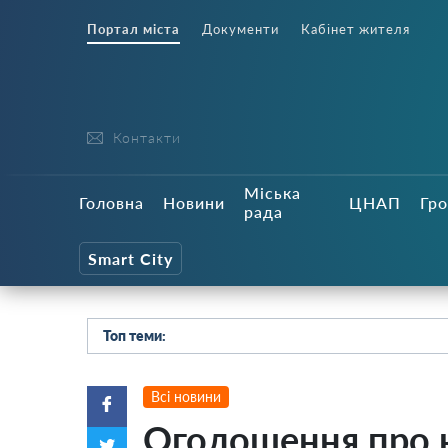
Портал міста
Документи
Кабінет жителя
Контакти
Міська
Головна
Новини
ЦНАП
Гро
рада
Smart City
Топ теми:
Всі новини
Оголошення про к