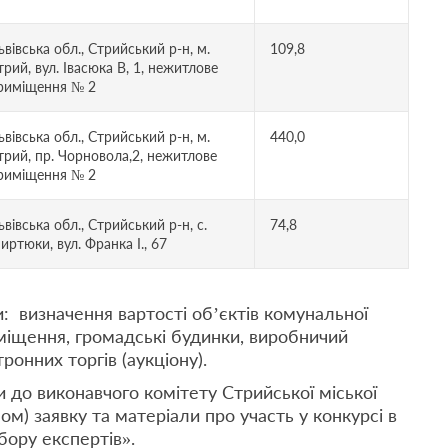
ьвівська обл., Стрийський р-н, м.
109,8
трий, вул. Івасюка В, 1, нежитлове
риміщення № 2
ьвівська обл., Стрийський р-н, м.
440,0
трий, пр. Чорновола,2, нежитлове
риміщення № 2
ьвівська обл., Стрийський р-н, с.
74,8
иртюки, вул. Франка І., 67
: визначення вартості об’єктів комунальної
иміщення, громадські будинки, виробничий
онних торгів (аукціону).
 до виконавчого комітету Стрийської міської
м) заявку та матеріали про участь у конкурсі в
бору експертів».