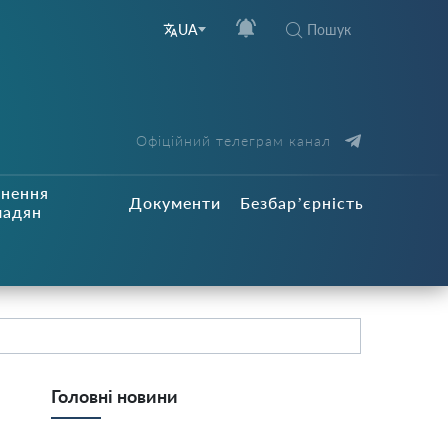
Пошук
UA
Офіційний телеграм канал
рнення
Документи
Безбар’єрність
мадян
Головні новини