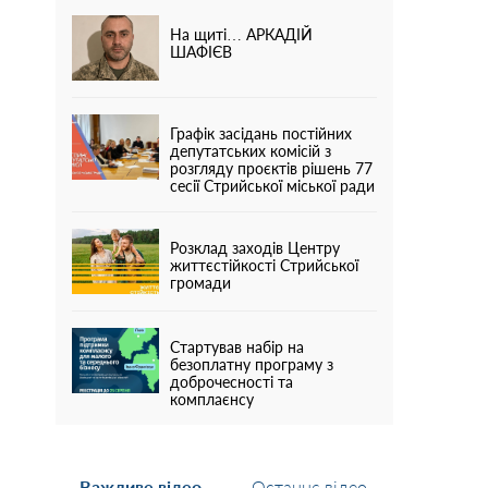
На щиті… АРКАДІЙ
ШАФІЄВ
Графік засідань постійних
депутатських комісій з
розгляду проєктів рішень 77
сесії Стрийської міської ради
Розклад заходів Центру
життєстійкості Стрийської
громади
Стартував набір на
безоплатну програму з
доброчесності та
комплаєнсу
Важливе відео
Останнє відео