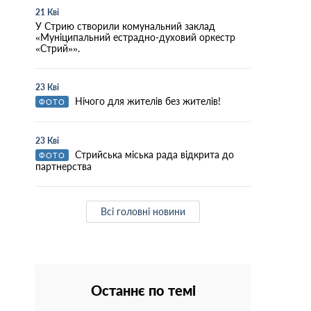
21 Кві
У Стрию створили комунальний заклад
«Муніципальний естрадно-духовий оркестр
«Стрий»».
23 Кві
Нічого для жителів без жителів!
ФОТО
23 Кві
Стрийська міська рада відкрита до
ФОТО
партнерства
Всі головні новини
Останнє по темі