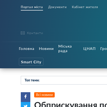
Портал міста
Документи
Кабінет жителя
Контакти
Міська
Головна
Новини
ЦНАП
Гро
рада
Smart City
Топ теми:
Всі новини
Обприскування по