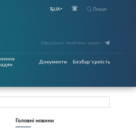
Пошук
UA
Офіційний телеграм канал
рнення
Документи
Безбар’єрність
мадян
Головні новини