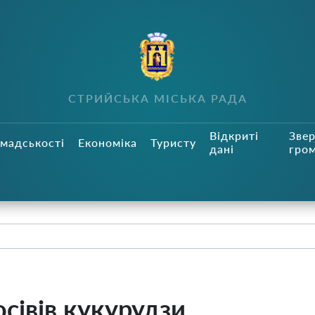
СТРИЙСЬКА МІСЬКА РАДА
Відкриті
Зве
мадськості
Економіка
Туристу
дані
гро
сівів кукурудзи