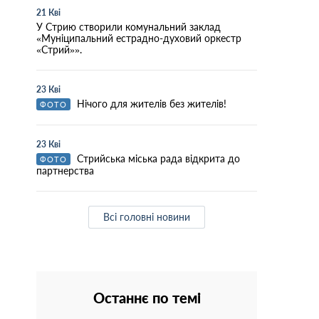
21 Кві
У Стрию створили комунальний заклад
«Муніципальний естрадно-духовий оркестр
«Стрий»».
23 Кві
Нічого для жителів без жителів!
ФОТО
23 Кві
Стрийська міська рада відкрита до
ФОТО
партнерства
Всі головні новини
Останнє по темі