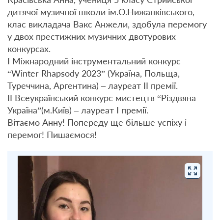
дитячої музичної школи ім.О.Нижанківського,
клас викладача Вакс Анжели, здобула перемогу
у двох престижних музичних двотурових
конкурсах.
І Міжнародний інструментальний конкурс
“Winter Rhapsody 2023” (Україна, Польща,
Туреччина, Аргентина) – лауреат ІІ премії.
ІІ Всеукраїнський конкурс мистецтв “Різдвяна
Україна”(м.Київ) – лауреат І премії.
Вітаємо Анну! Попереду ще більше успіху і
перемог! Пишаємося!