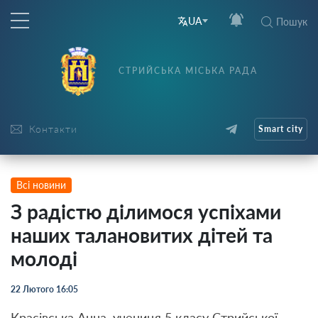
UA
Пошук
СТРИЙСЬКА МІСЬКА РАДА
Контакти
Smart city
Всі новини
З радістю ділимося успіхами
наших талановитих дітей та
молоді
22 Лютого 16:05
Красівська Анна, учениця 5 класу Стрийської