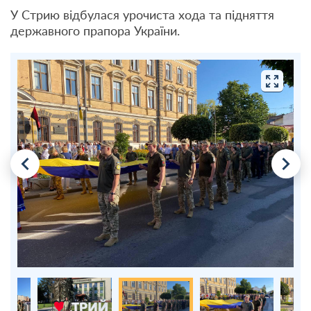
У Стрию відбулася урочиста хода та підняття
державного прапора України.