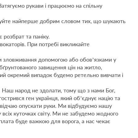
 Затягуємо рукави і працюємо на спільну
имуйте найперше добрим словом тих, що шукають
 розбрат та паніку.
вокаторів. При потребі викликайте
ти зловживання допомогою або обов’язками у
бґрунтованого завищення цін на житло,
ий окремий випадок будемо ретельно вивчати і
! Наш народ не здолати, тому що з нами Бог,
гострився ген українця, який об’єднує націю та
 відчаю опускати руки. Ми відбудуємо нашу
 у всіх куточках світу. Ми не забудемо жодного
зплата буде важкою для ворога, а нас чекає