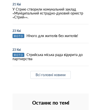
21 Кві
У Стрию створили комунальний заклад
«Муніципальний естрадно-духовий оркестр
«Стрий»».
23 Кві
Нічого для жителів без жителів!
ФОТО
23 Кві
Стрийська міська рада відкрита до
ФОТО
партнерства
Всі головні новини
Останнє по темі