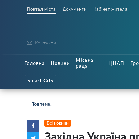
Портал міста
Документи
Кабінет жителя
Контакти
Міська
Головна
Новини
ЦНАП
Гро
рада
Smart City
Топ теми:
Всі новини
Західна Україна 