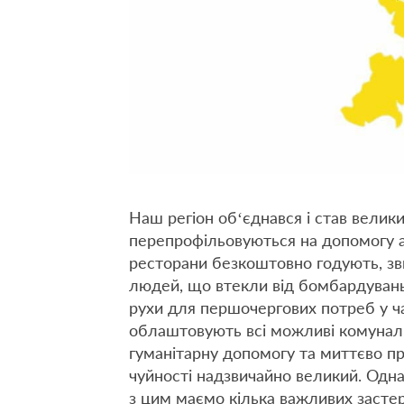
Наш регіон об‘єднався і став вели
перепрофільовуються на допомогу а
ресторани безкоштовно годують, зв
людей, що втекли від бомбардувань,
рухи для першочергових потреб у ча
облаштовують всі можливі комунал
гуманітарну допомогу та миттєво при
чуйності надзвичайно великий. Одна
з цим маємо кілька важливих засте