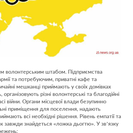
ким волонтерським штабом. Підприємства
рмії та потребуючим, приватні кафе та
ичайні мешканці приймають у своїх домівках
 організовують різні волонтерські та благодійні
сі війни. Органи місцевої влади безупинно
ьні приміщення для поселення, надають
ймають всі необхідні рішення. Рівень емпатії та
к завжди знайдеться «ложка дьогтю». У зв’язку
режень: