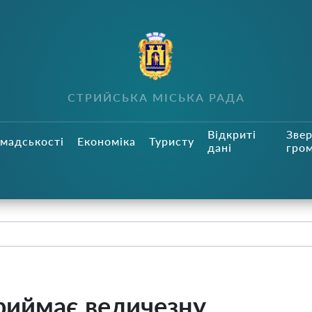
СТРИЙСЬКА МІСЬКА РАДА
Відкриті
Зве
мадськості
Економіка
Туристу
дані
гро
приймає величезну