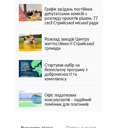
Графік засідань постійних
депутатських комісій з
розгляду проєктів рішень 77
сесії Стрийської міської ради
Розклад заходів Центру
життєстійкості Стрийської
громади
Стартував набір на
безоплатну програму з
доброчесності та
комплаєнсу
Офіс податкових
консультантів – надійний
помічник для платників
Важливе відео
Останнє відео