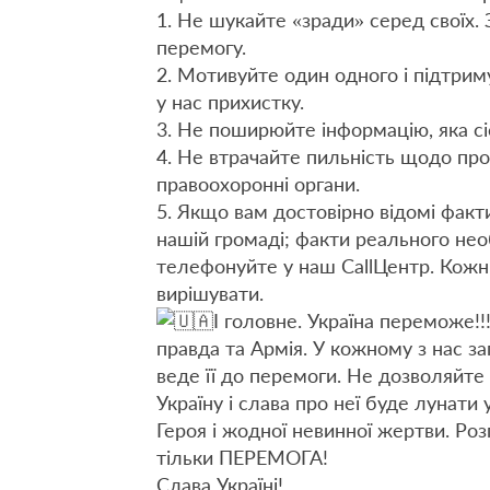
1. Не шукайте «зради» серед своїх.
перемогу.
2. Мотивуйте один одного і підтр
у нас прихистку.
3. Не поширюйте інформацію, яка сіє
4. Не втрачайте пильність щодо про
правоохоронні органи.
5. Якщо вам достовірно відомі фак
нашій громаді; факти реального нео
телефонуйте у наш CallЦентр. Кожн
вирішувати.
І головне. Україна переможе!!
правда та Армія. У кожному з нас за
веде її до перемоги. Не дозволяйте
Україну і слава про неї буде лунати
Героя і жодної невинної жертви. Ро
тільки ПЕРЕМОГА!
Слава Україні!