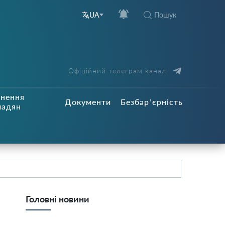
Пошук
UA
Офіційний телеграм канал
рнення
Документи
Безбар’єрність
мадян
Головні новини