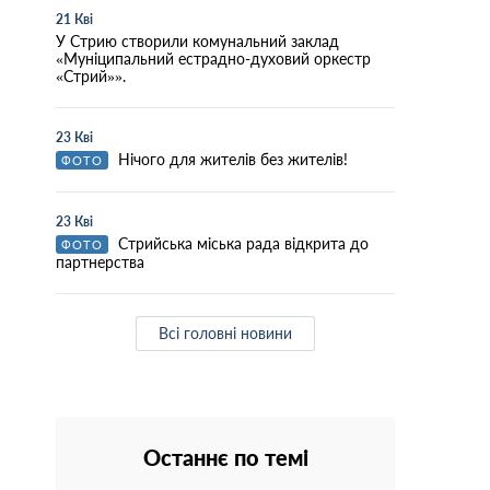
21 Кві
У Стрию створили комунальний заклад
«Муніципальний естрадно-духовий оркестр
«Стрий»».
23 Кві
Нічого для жителів без жителів!
ФОТО
23 Кві
Стрийська міська рада відкрита до
ФОТО
партнерства
Всі головні новини
Останнє по темі