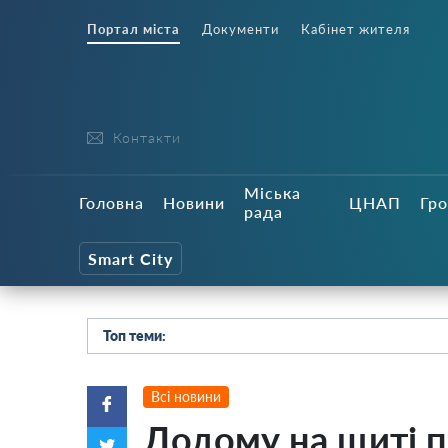
Портал міста
Документи
Кабінет жителя
Контакти
Міська
Головна
Новини
ЦНАП
Гро
рада
Smart City
Топ теми:
Всі новини
Додому на щиті п