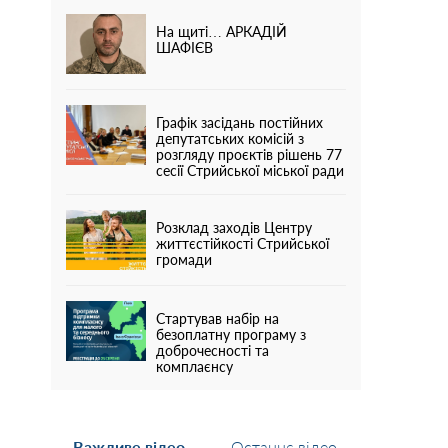
На щиті… АРКАДІЙ
ШАФІЄВ
Графік засідань постійних
депутатських комісій з
розгляду проєктів рішень 77
сесії Стрийської міської ради
Розклад заходів Центру
життєстійкості Стрийської
громади
Стартував набір на
безоплатну програму з
доброчесності та
комплаєнсу
Важливе відео
Останнє відео