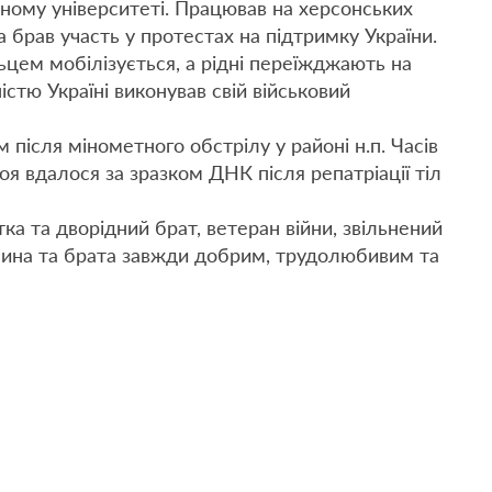
ному університеті. Працював на херсонських
а брав участь у протестах на підтримку України.
цем мобілізується, а рідні переїжджають на
істю Україні виконував свій військовий
 після мінометного обстрілу у районі н.п. Часів
оя вдалося за зразком ДНК після репатріації тіл
тка та дворідний брат, ветеран війни, звільнений
 сина та брата завжди добрим, трудолюбивим та
!