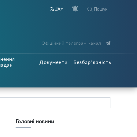
Пошук
UA
Офіційний телеграм канал
рнення
Документи
Безбар’єрність
мадян
Головні новини