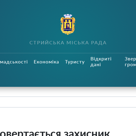
СТРИЙСЬКА МІСЬКА РАДА
Відкриті
Зве
мадськості
Економіка
Туристу
дані
гро
овертається захисник