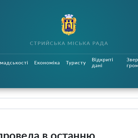
СТРИЙСЬКА МІСЬКА РАДА
Відкриті
Зве
мадськості
Економіка
Туристу
дані
гро
провела в останню