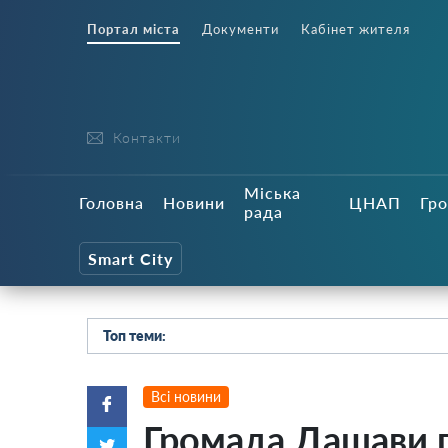
Портал міста
Документи
Кабінет жителя
Контакти
Міська
Головна
Новини
ЦНАП
Гро
рада
Smart City
Топ теми:
Всі новини
Громада Дашави 