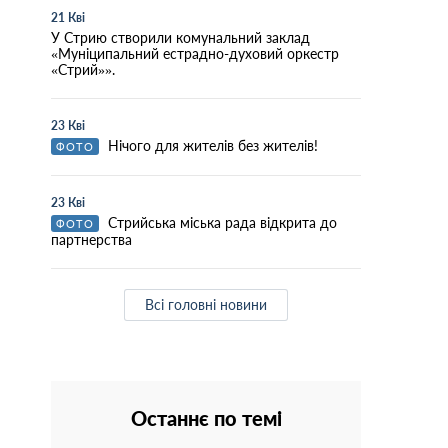
21 Кві
У Стрию створили комунальний заклад
«Муніципальний естрадно-духовий оркестр
«Стрий»».
23 Кві
Нічого для жителів без жителів!
ФОТО
23 Кві
Стрийська міська рада відкрита до
ФОТО
партнерства
Всі головні новини
Останнє по темі