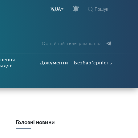
Пошук
UA
Офіційний телеграм канал
рнення
Документи
Безбар’єрність
мадян
Головні новини