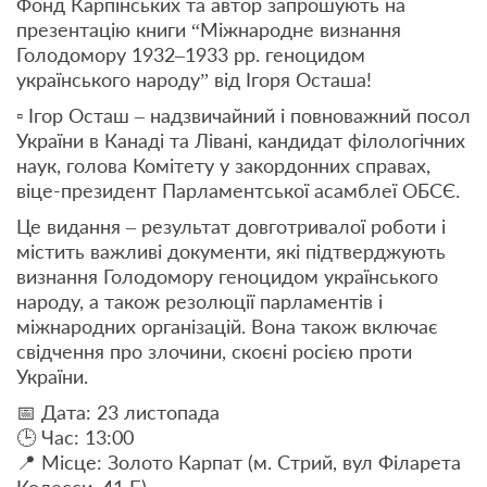
Фонд Карпінських та автор запрошують на
презентацію книги “Міжнародне визнання
Голодомору 1932–1933 рр. геноцидом
українського народу” від Ігоря Осташа!
▫️ Ігор Осташ – надзвичайний і повноважний посол
України в Канаді та Лівані, кандидат філологічних
наук, голова Комітету у закордонних справах,
віце-президент Парламентської асамблеї ОБСЄ.
Це видання – результат довготривалої роботи і
містить важливі документи, які підтверджують
визнання Голодомору геноцидом українського
народу, а також резолюції парламентів і
міжнародних організацій. Вона також включає
свідчення про злочини, скоєні росією проти
України.
📅 Дата: 23 листопада
🕒 Час: 13:00
📍 Місце: Золото Карпат (м. Стрий, вул Філарета