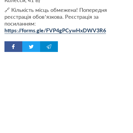
Колесси, 41 Б)
🔗 Кількість місць обмежена! Попередня
реєстрація обовʼязкова. Реєстрація за
посиланням:
https://forms.gle/FVP4gPCywHxDWV3R6