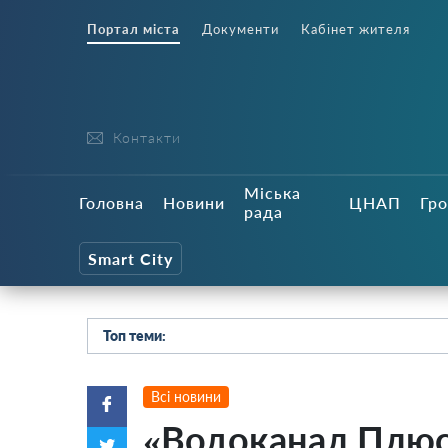
Портал міста
Документи
Кабінет жителя
Контакти
Міська
Головна
Новини
ЦНАП
Гро
рада
Smart City
Топ теми:
Всі новини
«Водоканал Плюс»