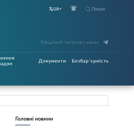
Пошук
UA
Офіційний телеграм канал
рнення
Документи
Безбар’єрність
мадян
Головні новини