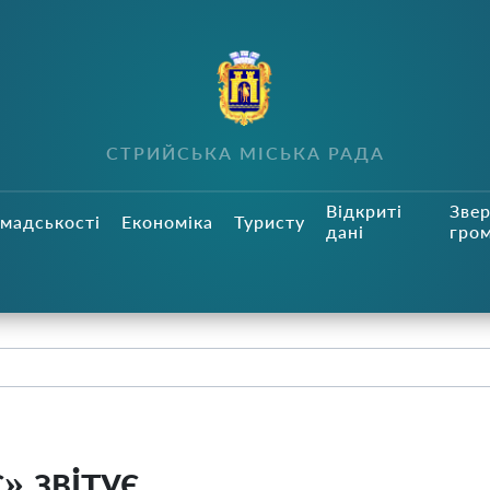
СТРИЙСЬКА МІСЬКА РАДА
Відкриті
Зве
мадськості
Економіка
Туристу
дані
гро
 звітує