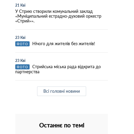
21 Кві
У Стрию створили комунальний заклад
«Муніципальний естрадно-духовий оркестр
«Стрий»».
23 Кві
Нічого для жителів без жителів!
ФОТО
23 Кві
Стрийська міська рада відкрита до
ФОТО
партнерства
Всі головні новини
Останнє по темі