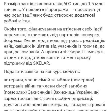
Розмір грантів становить від 500 тис. до 1,5 млн
гривень. У пріоритеті програми — проєкти, під
час реалізації яких буде створено додаткові
робочі місця.
Окрім того, фінансування на втілення своїх ідей
переможці отримають від партнерів конкурсу.
Зокрема, Kernel додатково підтримає реалізацію
найцікавіших ініціатив від учасників із громад, де
працює компанія. А проєкти зі сфери ІТ зможуть
отримати додаткові кошти та менторську
підтримку від SKELAR.
Подавати заявки на конкурс можуть:
ветерани, члени сімей загиблих (померлих)
ветеранів війни та члени сімей загиблих
(померлих) Захисників і Захисниць України, які
зареєстровані як фізичні особи-підприємці;
дружина або чоловік ветерана, які зареєстровані
як фізичні особи-підприємці, у разі, якщо проєкти