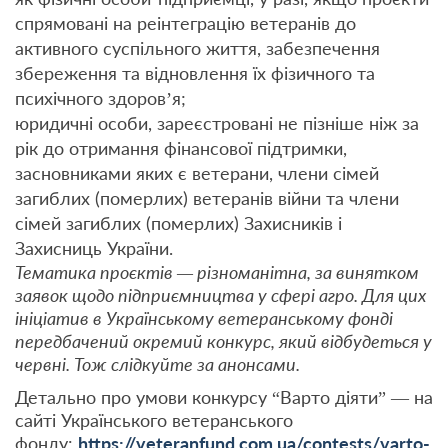
спрямовані на реінтеграцію ветеранів до
активного суспільного життя, забезпечення
збереження та відновлення їх фізичного та
психічного здоров’я;
юридичні особи, зареєстровані не пізніше ніж за
рік до отримання фінансової підтримки,
засновниками яких є ветерани, члени сімей
загиблих (померлих) ветеранів війни та члени
сімей загиблих (померлих) Захисників і
Захисниць України.
Тематика проєктів — різноманітна, за винятком
заявок щодо підприємництва у сфері агро. Для цих
ініціатив в Українському ветеранському фонді
передбачений окремий конкурс, який відбудеться у
червні. Тож слідкуйте за анонсами.
Детально про умови конкурсу “Варто діяти” — на
сайті Українського ветеранського
фонду:
https://veteranfund.com.ua/contests/varto-