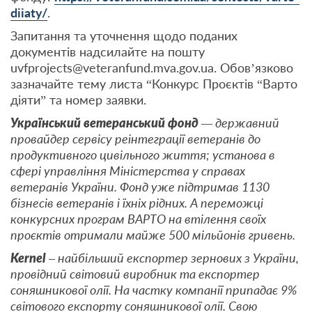
diiaty/
.
Запитання та уточнення щодо поданих
документів надсилайте на пошту
uvfprojects@veteranfund.mva.gov.ua. Обов’язково
зазначайте тему листа “Конкурс Проєктів “Варто
діяти” та номер заявки.
Український ветеранський фонд
— державний
провайдер сервісу реінтеграції ветеранів до
продуктивного цивільного життя; установа в
сфері управління Міністерства у справах
ветеранів України. Фонд уже підтримав 1130
бізнесів ветеранів і їхніх рідних. А переможці
конкурсних програм ВАРТО на втілення своїх
проєктів отримали майже 500 мільйонів гривень.
Kernel
– найбільший експортер зернових з України,
провідний світовий виробник та експортер
соняшникової олії. На частку компанії припадає 9%
світового експорту соняшникової олії. Свою