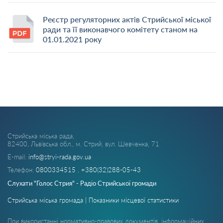
Реєстр регуляторних актів Стрийської міської
ради та її виконавчого комітету станом на
01.01.2021 року
Стрийська міська рада,
82400, Львівська обл., м. Стрий, вул. Шевченка, 71
E-mail:
info@stryi-rada.gov.ua
Телефон:
0800334515
,
+380(32)288-05-43
Слухати "Голос Стрия" - Радіо Стрийської громади
Стрийська міська громада | Показники місцевої статистики
При використанні нормативно-правових документів, інформаційних