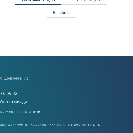
Всі відео
ул. Шевченка, 71
288-05-43
ийської громади
ки місцевої статистики
вих документів, інформаційних фото та відео матеріалів,