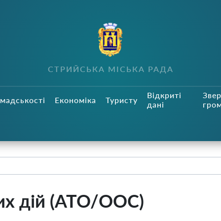
СТРИЙСЬКА МІСЬКА РАДА
Відкриті
Зве
мадськості
Економіка
Туристу
дані
гро
их дій (АТО/ООС)