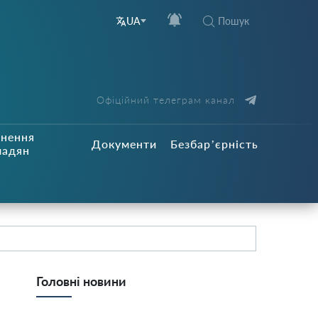
Пошук
UA
Офіційний телеграм канал
рнення
Документи
Безбар’єрність
мадян
Головні новини