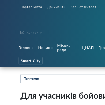
Портал міста
Документи
Кабінет жителя
Контакти
Міська
Головна
Новини
ЦНАП
Гро
рада
Smart City
Топ теми:
Для учасників бойов