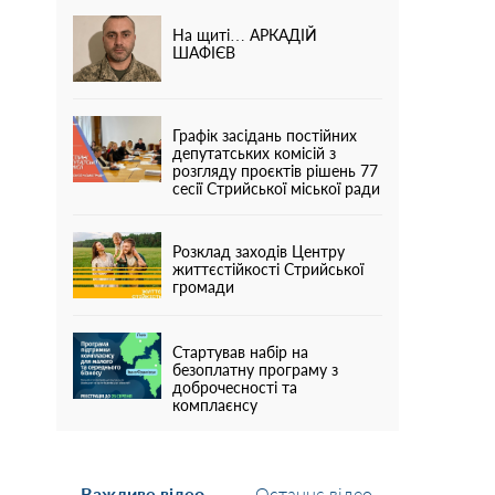
На щиті… АРКАДІЙ
ШАФІЄВ
Графік засідань постійних
депутатських комісій з
розгляду проєктів рішень 77
сесії Стрийської міської ради
Розклад заходів Центру
життєстійкості Стрийської
громади
Стартував набір на
безоплатну програму з
доброчесності та
комплаєнсу
Важливе відео
Останнє відео