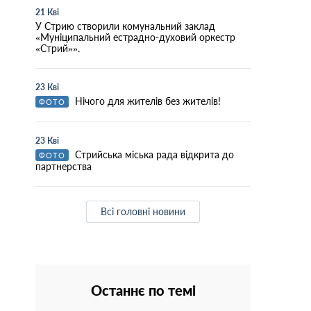
21 Кві
У Стрию створили комунальний заклад
«Муніципальний естрадно-духовий оркестр
«Стрий»».
23 Кві
Нічого для жителів без жителів!
ФОТО
23 Кві
Стрийська міська рада відкрита до
ФОТО
партнерства
Всі головні новини
Останнє по темі