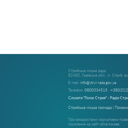
Стрийська міська рада,
82400, Львівська обл., м. Стрий, в
E-mail:
info@stryi-rada.gov.ua
Телефон:
0800334515
,
+380(32)
Слухати "Голос Стрия" - Радіо Стр
Стрийська міська громада | Показни
При використанні нормативно-право
посилання на сайт обов'язкове.