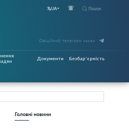
Пошук
UA
Офіційний телеграм канал
рнення
Документи
Безбар’єрність
мадян
Головні новини