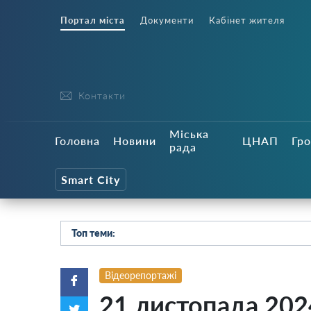
Портал міста
Документи
Кабінет жителя
Контакти
Міська
Головна
Новини
ЦНАП
Гро
рада
Smart City
Топ теми:
Відеорепортажі
21 листопада 202