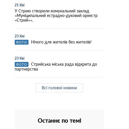
21 Кві
У Стрию створили комунальний заклад
«Муніципальний естрадно-духовий оркестр
«Стрий»».
23 Кві
Нічого для жителів без жителів!
ФОТО
23 Кві
Стрийська міська рада відкрита до
ФОТО
партнерства
Всі головні новини
Останнє по темі