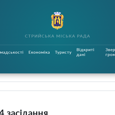
СТРИЙСЬКА МІСЬКА РАДА
Відкриті
Зве
мадськості
Економіка
Туристу
дані
гро
4 засідання