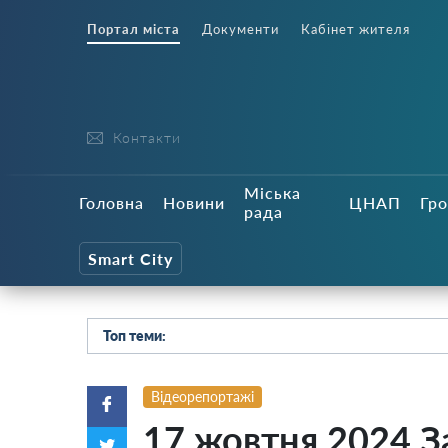
Портал міста
Документи
Кабінет жителя
Контакти
Міська
Головна
Новини
ЦНАП
Гро
рада
Smart City
Топ теми:
Відеорепортажі
17 жовтня 2024 З