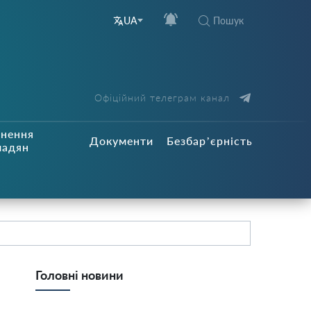
Пошук
UA
Офіційний телеграм канал
рнення
Документи
Безбар’єрність
мадян
Головні новини