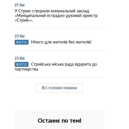
21 Кві
У Стрию створили комунальний заклад
«Муніципальний естрадно-духовий оркестр
«Стрий»».
23 Кві
Нічого для жителів без жителів!
ФОТО
23 Кві
Стрийська міська рада відкрита до
ФОТО
партнерства
Всі головні новини
Останнє по темі