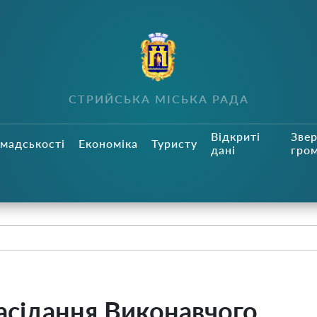
СТРИЙСЬКА МІСЬКА РАДА
Відкриті
Зве
мадськості
Економіка
Туристу
дані
гро
асідання Виконавчого