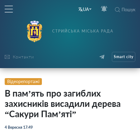
UA
Пошук
СТРИЙСЬКА МІСЬКА РАДА
Контакти
Smart city
Відеорепортажі
В пам’ять про загиблих
захисників висадили дерева
“Сакури Пам’яті”
4 Вересня 17:49