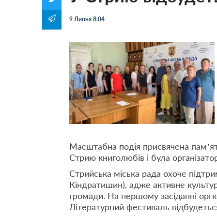
9 Липня 8:04
Масштабна подія присвячена пам’яті
Стрию книголюбів і була організато
Стрийська міська рада охоче підтри
Кіндратишин), адже активне культур
громади. На першому засіданні орг
Літературний фестиваль відбудеться 