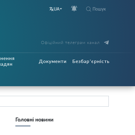
Пошук
UA
Офіційний телеграм канал
рнення
Документи
Безбар’єрність
мадян
Головні новини