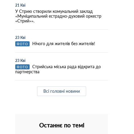
21 Кві
У Стрию створили комунальний заклад
«Муніципальний естрадно-духовий оркестр
«Стрий»».
23 Кві
Нічого для жителів без жителів!
ФОТО
23 Кві
Стрийська міська рада відкрита до
ФОТО
партнерства
Всі головні новини
Останнє по темі