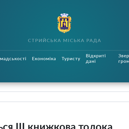
СТРИЙСЬКА МІСЬКА РАДА
Відкриті
Зве
мадськості
Економіка
Туристу
дані
гро
ся ІІІ книжкова толока