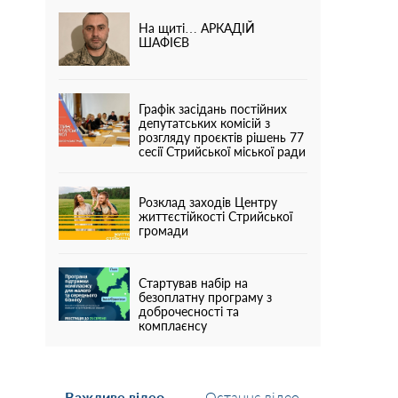
На щиті… АРКАДІЙ
ШАФІЄВ
Графік засідань постійних
депутатських комісій з
розгляду проєктів рішень 77
сесії Стрийської міської ради
Розклад заходів Центру
життєстійкості Стрийської
громади
Стартував набір на
безоплатну програму з
доброчесності та
комплаєнсу
Важливе відео
Останнє відео