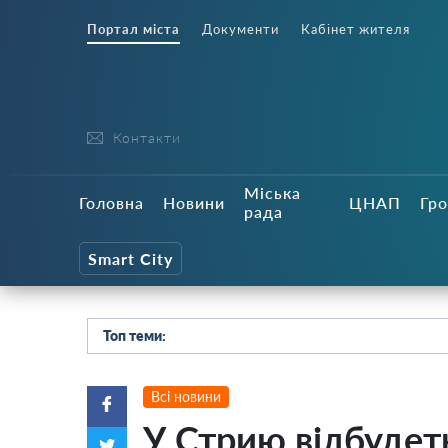
Портал міста
Документи
Кабінет жителя
Контакти
Міська
Головна
Новини
ЦНАП
Гро
рада
Smart City
Топ теми:
Всі новини
У Стрию відбудеть