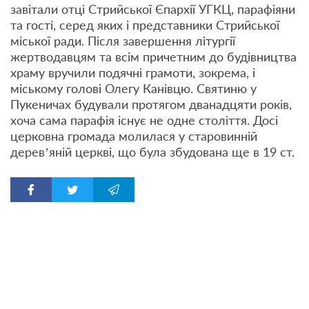
завітали отці Стрийської Єпархії УГКЦ, парафіяни
та гості, серед яких і представники Стрийської
міської ради. Після завершення літургії
жертводавцям та всім причетним до будівництва
храму вручили подячні грамоти, зокрема, і
міському голові Олегу Канівцю. Святиню у
Пукеничах будували протягом дванадцяти років,
хоча сама парафія існує не одне століття. Досі
церковна громада молилася у старовинній
дерев’яній церкві, що була збудована ще в 19 ст.