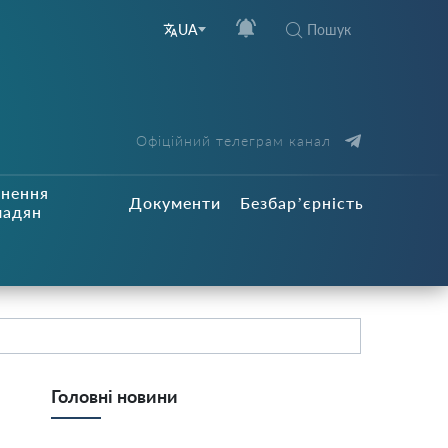
Пошук
UA
Офіційний телеграм канал
рнення
Документи
Безбар’єрність
мадян
Головні новини