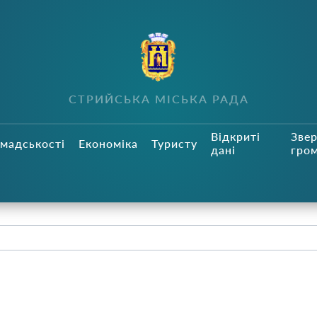
СТРИЙСЬКА МІСЬКА РАДА
Відкриті
Зве
мадськості
Економіка
Туристу
дані
гро