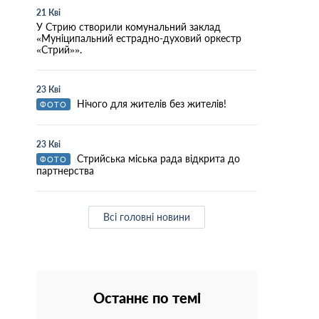
21 Кві
У Стрию створили комунальний заклад
«Муніципальний естрадно-духовий оркестр
«Стрий»».
23 Кві
Нічого для жителів без жителів!
ФОТО
23 Кві
Стрийська міська рада відкрита до
ФОТО
партнерства
Всі головні новини
Останнє по темі