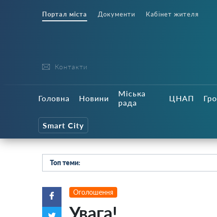
Портал міста
Документи
Кабінет жителя
Контакти
Міська
Головна
Новини
ЦНАП
Гро
рада
Smart City
Топ теми:
Оголошення
Увага!