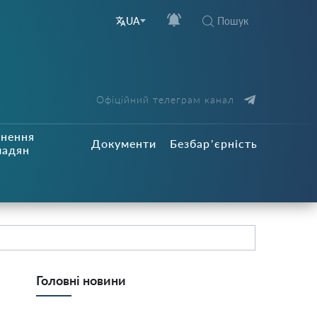
Пошук
UA
Офіційний телеграм канал
рнення
Документи
Безбар’єрність
мадян
Головні новини