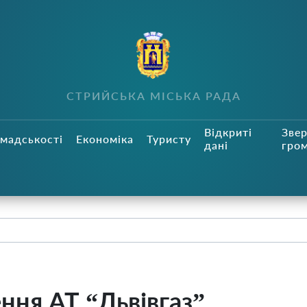
СТРИЙСЬКА МІСЬКА РАДА
Відкриті
Зве
мадськості
Економіка
Туристу
дані
гро
ння АТ “Львівгаз”