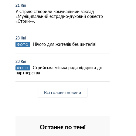
21 Кві
У Стрию створили комунальний заклад
«Муніципальний естрадно-духовий оркестр
«Стрий»».
23 Кві
Нічого для жителів без жителів!
ФОТО
23 Кві
Стрийська міська рада відкрита до
ФОТО
партнерства
Всі головні новини
Останнє по темі