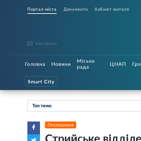
Портал міста
Документи
Кабінет жителя
Контакти
Міська
Головна
Новини
ЦНАП
Гро
рада
Smart City
Топ теми:
Оголошення
Стрийське відділе