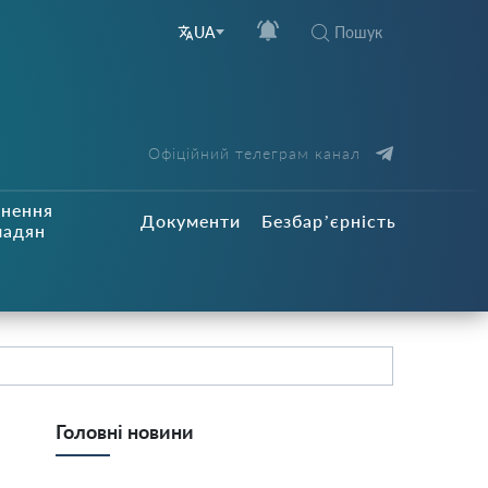
Пошук
UA
Офіційний телеграм канал
рнення
Документи
Безбар’єрність
мадян
Головні новини