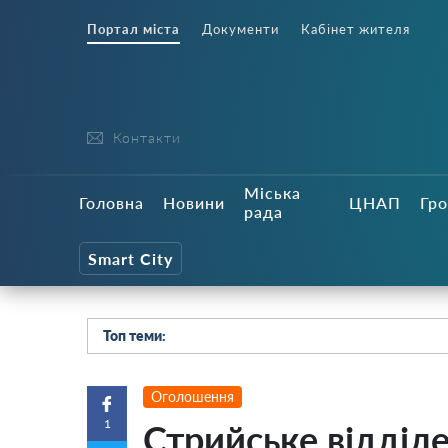
Портал міста
Документи
Кабінет жителя
Контакти
Міська
Головна
Новини
ЦНАП
Гро
рада
Smart City
Топ теми:
Оголошення
1
Стрийське відділе