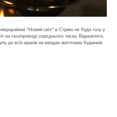
у мікрорайоні “Новий світ” в Стрию не буде газу у
іт на газопроводі середнього тиску. Відновлять
упу до всіх кранів на вводах житлових будинків