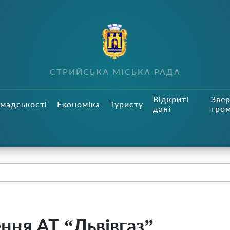
СТРИЙСЬКА МІСЬКА РАДА
Відкриті
Зве
мадськості
Економіка
Туристу
дані
гро
ння АТ “Львівгаз”