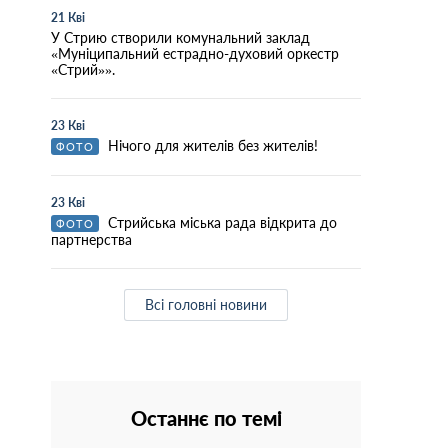
21 Кві
У Стрию створили комунальний заклад
«Муніципальний естрадно-духовий оркестр
«Стрий»».
23 Кві
Нічого для жителів без жителів!
ФОТО
23 Кві
Стрийська міська рада відкрита до
ФОТО
партнерства
Всі головні новини
Останнє по темі