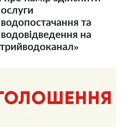
послуги
 водопостачання та
 водовідведення на
Стрийводоканал»