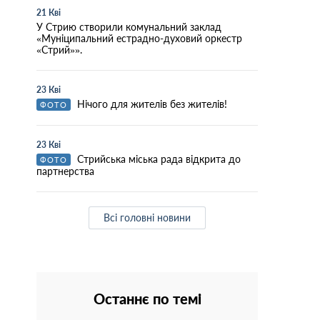
21 Кві
У Стрию створили комунальний заклад
«Муніципальний естрадно-духовий оркестр
«Стрий»».
23 Кві
Нічого для жителів без жителів!
ФОТО
23 Кві
Стрийська міська рада відкрита до
ФОТО
партнерства
Всі головні новини
Останнє по темі