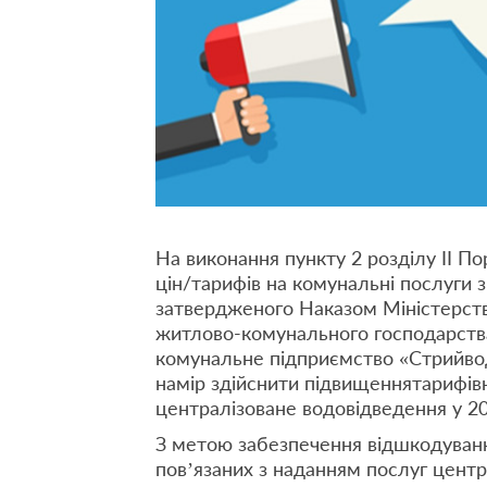
На виконання пункту 2 розділу ІІ П
цін/тарифів на комунальні послуги з
затвердженого Наказом Міністерства
житлово-комунального господарства
комунальне підприємство «Стрийво
намір здійснити підвищеннятарифів
централізоване водовідведення у 20
З метою забезпечення відшкодуванн
пов’язаних з наданням послуг центр