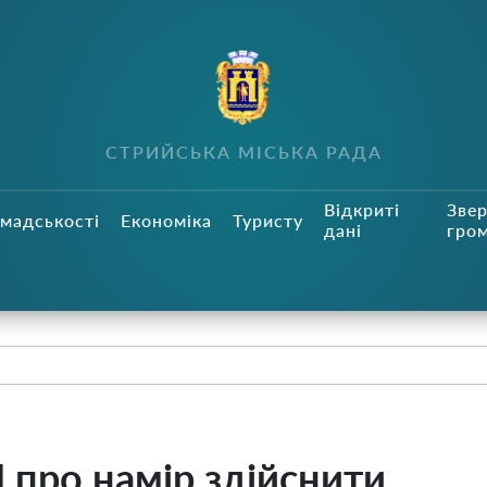
СТРИЙСЬКА МІСЬКА РАДА
Відкриті
Зве
мадськості
Економіка
Туристу
дані
гро
ро намір здійснити