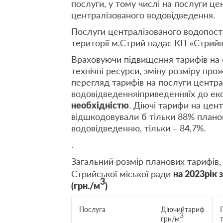
послуги, у тому числі на послуги ц
централізованого водовідведення.
Послуги централізованого водопост
території м.Стрий надає КП «Стрий
Враховуючи підвищення тарифів на е
технічні ресурси, зміну розміру про
перегляд тарифів на послуги центра
водовідведенняіприведенняїх до еко
необхідністю
. Діючі тарифи на цен
відшкодовували б тільки 88% планов
водовідведенню, тільки – 84,7%.
.
Загальний розмір планових тарифів,
Стрийської міської ради
на 2023рік 
3
(грн./м
)
Послуга
Діючийтариф
3
грн/м