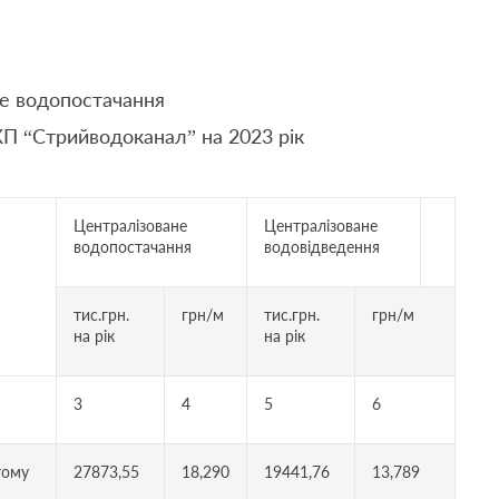
не водопостачання
КП “Стрийводоканал” на 2023 рік
Централізоване
Централізоване
водопостачання
водовідведення
тис.грн.
грн/м
тис.грн.
грн/м
на рік
на рік
3
4
5
6
тому
27873,55
18,290
19441,76
13,789