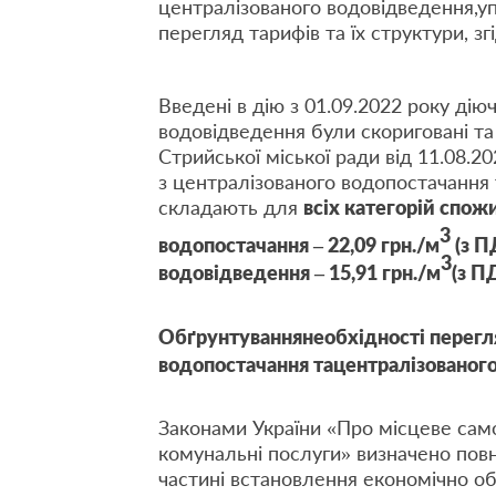
централізованого водовідведення,
перегляд тарифів та їх структури, з
Введені в дію з 01.09.2022 року дію
водовідведення були скориговані т
Стрийської міської ради від 11.08.2
з централізованого водопостачання 
складають для
всіх категорій спож
3
водопостачання – 22,09 грн./м
(з П
3
водовідведення – 15,91 грн./м
(з П
Обґрунтування
необхідності перегл
водопостачання тацентралізованог
Законами України «Про місцеве само
комунальні послуги» визначено пов
частині встановлення економічно о