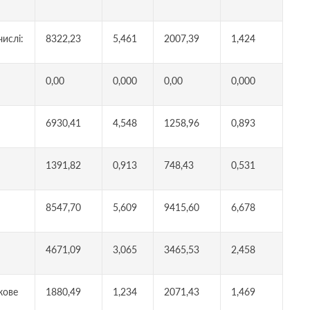
числі:
8322,23
5,461
2007,39
1,424
0,00
0,000
0,00
0,000
6930,41
4,548
1258,96
0,893
1391,82
0,913
748,43
0,531
8547,70
5,609
9415,60
6,678
4671,09
3,065
3465,53
2,458
кове
1880,49
1,234
2071,43
1,469