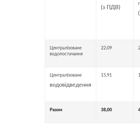
(з ПДВ)
Централізоване
22,09
водопостачання
Централізоване
15,91
водовідведення
Разом
38,00