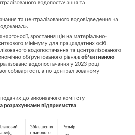
ентралізованого водопостачання та
ачання та централізованого водовідведення на
водоканал».
нергоносії, зростання цін на матеріально-
житкового мінімуму для працездатних осіб,
лізованого водопостачання та централізованого
номічно обґрунтованого рівня,
є об’єктивною
тралізоване водопостачання у 2023 році
ої собівартості, а по централізованому
 поданих до виконавчого комітету
за розрахунками підприємства
Плановий
Збільшення
Розмір
тариф
планового