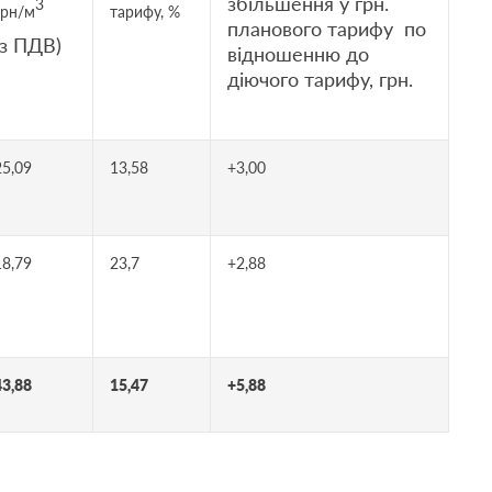
збільшення у грн.
3
грн/м
тарифу, %
планового тарифу по
(з ПДВ)
відношенню до
діючого тарифу, грн.
25,09
13,58
+3,00
18,79
23,7
+2,88
43,88
15,47
+5,88