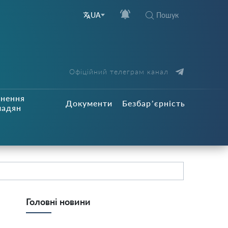
Пошук
UA
Офіційний телеграм канал
рнення
Документи
Безбар’єрність
мадян
Головні новини