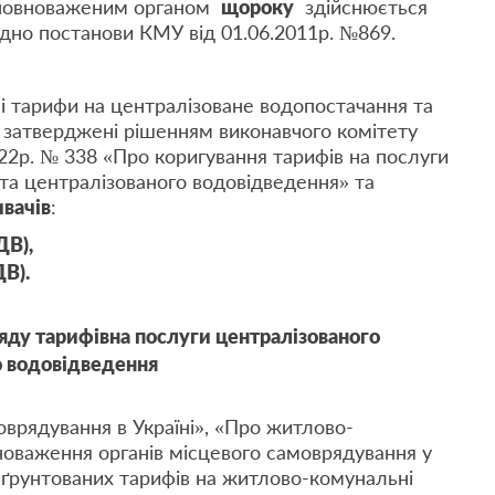
уповноваженим органом
щороку
здійснюється
гідно постанови КМУ від 01.06.2011р. №869.
чі тарифи на централізоване водопостачання та
а затверджені рішенням виконавчого комітету
022р. № 338 «Про коригування тарифів на послуги
та централізованого водовідведення» та
ивачів
:
ДВ),
ДВ)
.
яду тарифівна послуги централізованого
о водовідведення
врядування в Україні», «Про житлово-
новаження органів місцевого самоврядування у
бґрунтованих тарифів на житлово-комунальні