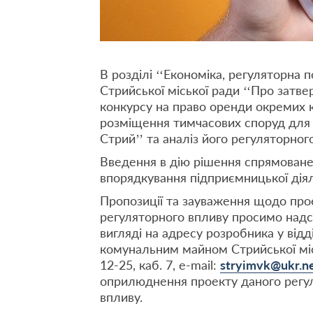
В розділі ‘‘Економіка, регуляторна 
Стрийської міської ради ‘‘Про зат
конкурсу на право оренди окремих 
розміщення тимчасових споруд для 
Стрий’’ та аналіз його регуляторног
Введення в дію рішення спрямоване
впорядкування підприємницької дія
Пропозиції та зауваження щодо прое
регуляторного впливу просимо над
вигляді на адресу розробника у відд
комунальним майном Стрийської міськ
12-25, каб. 7, e-mail:
stryimvk@ukr.n
оприлюднення проекту даного регул
впливу.