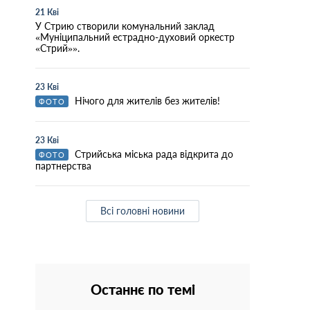
21 Кві
У Стрию створили комунальний заклад
«Муніципальний естрадно-духовий оркестр
«Стрий»».
23 Кві
Нічого для жителів без жителів!
ФОТО
23 Кві
Стрийська міська рада відкрита до
ФОТО
партнерства
Всі головні новини
Останнє по темі