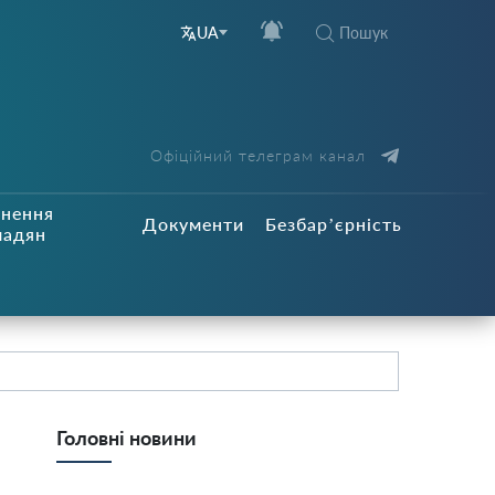
Пошук
UA
Офіційний телеграм канал
рнення
Документи
Безбар’єрність
мадян
Головні новини