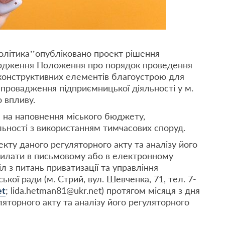
політика’’опубліковано проект рішення
вердження Положення про порядок проведення
конструктивних елементів благоустрою для
провадження підприємницької діяльності у м.
о впливу.
 на наповнення міського бюджету,
льності з використанням тимчасових споруд.
кту даного регуляторного акту та аналізу його
силати в письмовому або в електронному
іл з питань приватизації та управління
ої ради (м. Стрий, вул. Шевченка, 71, тел. 7-
et
; lida.hetman81@ukr.net) протягом місяця з дня
яторного акту та аналізу його регуляторного