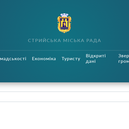
СТРИЙСЬКА МІСЬКА РАДА
Відкриті
Зве
мадськості
Економіка
Туристу
дані
гро