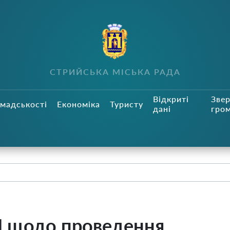
СТРИЙСЬКА МІСЬКА РАДА
Відкриті
Зве
мадськості
Економіка
Туристу
дані
гро
щодо проведення