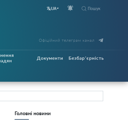
Пошук
UA
Офіційний телеграм канал
рнення
Документи
Безбар’єрність
мадян
Головні новини