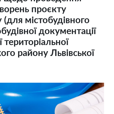
ворень проєкту
у (для містобудівного
обудівної документації
ї територіальної
ого району Львівської