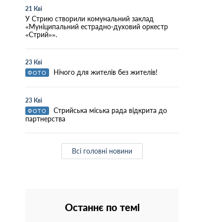
21 Кві
У Стрию створили комунальний заклад
«Муніципальний естрадно-духовий оркестр
«Стрий»».
23 Кві
Нічого для жителів без жителів!
ФОТО
23 Кві
Стрийська міська рада відкрита до
ФОТО
партнерства
Всі головні новини
Останнє по темі