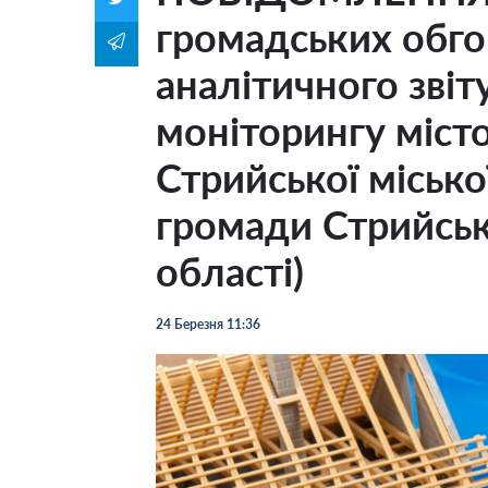
громадських обго
аналітичного звіт
моніторингу міст
Стрийської місько
громади Стрийськ
області)
24 Березня 11:36