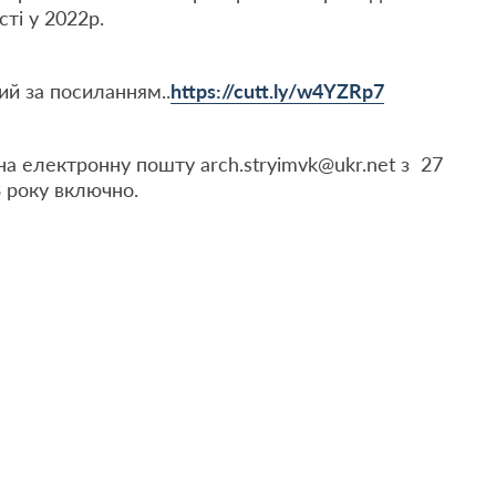
ті у 2022р.
ий за посиланням..
https://cutt.ly/w4YZRp7
на електронну пошту arch.stryimvk@ukr.net з 27
3 року включно.