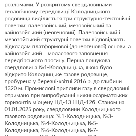
розломами. У розкритому свердловинами
геологічному середовищі Колодницького
родовища виділяється три структурно-тектонічні
поверхи: палеозойський, мезозойський та
кайнозойський (неогеновий). Палеозойський і
мезозойський структурні поверхи відповідають
відкладам платформової (донеогенової) основи, а
кайнозойський – моласового заповнення
передгірського прогину. Перша пошукова
свердловина №1-Колодницька, якою було
відкрито Колодницьке газове родовище,
пробурена у березні-квітні 2016 р. до глибини
1320 м. Промислові припливи газу в свердловині
отримано при випробуванні нижньосарматських
горизонтів міоцену НД-13 і НД-12б. Станом на
01.01.2025 року, свердловини Колодницького
газового родовища: №1-Колодницька, №3-
Колодницька, №4-Колодницька, №5-
Колодницька, №6-Колодницька, №7-