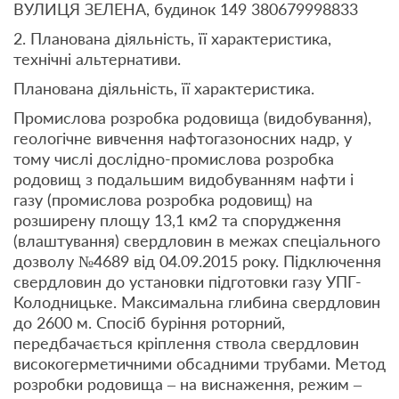
ВУЛИЦЯ ЗЕЛЕНА, будинок 149 380679998833
2. Планована діяльність, її характеристика,
технічні альтернативи.
Планована діяльність, її характеристика.
Промислова розробка родовища (видобування),
геологічне вивчення нафтогазоносних надр, у
тому числі дослідно-промислова розробка
родовищ з подальшим видобуванням нафти і
газу (промислова розробка родовищ) на
розширену площу 13,1 км2 та спорудження
(влаштування) свердловин в межах спеціального
дозволу №4689 від 04.09.2015 року. Підключення
свердловин до установки підготовки газу УПГ-
Колодницьке. Максимальна глибина свердловин
до 2600 м. Спосіб буріння роторний,
передбачається кріплення ствола свердловин
високогерметичними обсадними трубами. Метод
розробки родовища – на виснаження, режим –