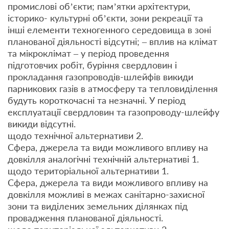
промислові об’єкти; пам’ятки архітектури,
історико- культурні об’єкти, зони рекреації та
інші елементи техногенного середовища в зоні
планованої діяльності відсутні; – вплив на клімат
та мікроклімат – у період проведення
підготовчих робіт, буріння свердловин і
прокладання газопроводів-шлейфів викиди
парникових газів в атмосферу та тепловиділення
будуть короткочасні та незначні. У період
експлуатації свердловин та газопроводу-шлейфу
викиди відсутні.
щодо технічної альтернативи 2.
Сфера, джерела та види можливого впливу на
довкілля аналогічні технічній альтернативі 1.
щодо територіальної альтернативи 1.
Сфера, джерела та види можливого впливу на
довкілля можливі в межах санітарно-захисної
зони та виділених земельних ділянках під
провадження планованої діяльності.