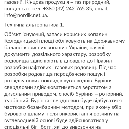
газовий. Кінцева продукція – газ природний,
конденсат. тел.:+380 (32) 242 765 35; email:
info@nordik.net.ua.
Технічна альтернатива 1.
Об’єкт існуючий, запаси корисних копалин
Колодницької площі обліковують на Державному
балансі корисних копалин України; наявні
документи дозвільного характеру, розробку
родовища здійснюють відповідно до Правил
розробки нафтових і газових родовищ. Під час
розробки родовища передбачено пошук і
розвідку нових покладів вуглеводнів. Буріння
свердловин здійснюватиметься верстатом з
дизельним приводом, спосіб буріння – роторний,
турбінний. Буріння свердловин буде відбуватися
частково безамбарним методом, при якому збір
бурового шламу після використання розчину на
вуглеводневій основі буде здійснюватися у
спеціальні біг- беги, які до вивезення на