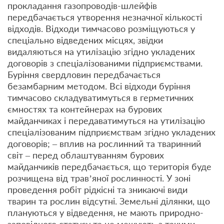
прокладання газопроводів-шлейфів
передбачається утворення незначної кількості
відходів. Відходи тимчасово розміщуються у
спеціально відведених місцях, звідки
видаляються на утилізацію згідно укладених
договорів з спеціалізованими підприємствами.
Буріння свердловин передбачається
безамбарним методом. Всі відходи буріння
тимчасово складуватимуться в герметичних
ємностях та контейнерах на бурових
майданчиках і передаватимуться на утилізацію
спеціалізованим підприємствам згідно укладених
договорів; – вплив на рослинний та тваринний
світ – перед облаштуванням бурових
майданчиків передбачається, що територія буде
розчищена від трав’яної рослинності. У зоні
проведення робіт рідкісні та зникаючі види
тварин та рослин відсутні. Земельні ділянки, що
плануються у відведення, не мають природно-
заповідного статусу та не межують з такими