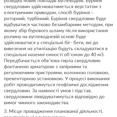
розвідку нових покладів вуглеводнів. Буріння
свердловин здійснюватиметься верстатом з
електричним приводом, спосіб буріння –
роторний, турбінний. Буріння свердловин буде
відбуватися частково безамбарним методом, при
якому збір бурового шламу після використання
розчину на вуглеводневій основі буде
здійснюватися у спеціальні біг- беги, які до
вивезення на утилізацію будуть складуватися в
спеціальні наземні ємності об’ємом до 40 м3.
Передбачається обв’язка гирла свердловин
фонтанною арматурою з запірними та
регулюючими пристроями, колонною головкою,
превенторною установкою. У процесі виконання
робіт проводитимуться геофізичні дослідження
свердловин. За наявності умов і підстав,
свердловини ліквідуватимуться відповідно до
вимог чинного законодавства.
3. Місце провадження планованої діяльності,
територіальні альтернативи.