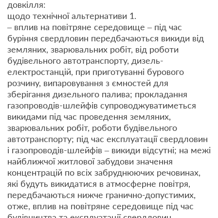
довкілля:
щодо технічної альтернативи 1.
– вплив на повітряне середовище – під час
буріння свердловин передбачаються викиди від
земляних, зварювальних робіт, від роботи
будівельного автотранспорту, дизель-
електростанцій, при приготуванні бурового
розчину, випаровування з ємностей для
зберігання дизельного палива; прокладання
газопроводів-шлейфів супроводжуватиметься
викидами під час проведення земляних,
зварювальних робіт, роботи будівельного
автотранспорту; під час експлуатації свердловин
і газопроводів-шлейфів – викиди відсутні; на межі
найближчої житлової забудови значення
концентрацій по всіх забруднюючих речовинах,
які будуть викидатися в атмосферне повітря,
передбачаються нижче гранично-допустимих,
отже, вплив на повітряне середовище під час
будівництва та експлуатації свердловин,