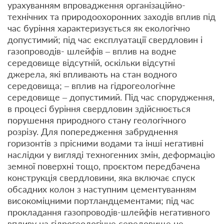
урахуванням впровадження організаційно-
технічних та природоохоронних заходів вплив під
час буріння характеризується як екологічно
допустимий; під час експлуатації свердловин і
газопроводів- шлейфів – вплив на водне
середовище відсутній, оскільки відсутні
джерела, які впливають на стан водного
середовища; – вплив на гідрогеологічне
середовище – допустимий. Під час спорудження,
в процесі буріння свердловин здійснюється
порушення природного стану геологічного
розрізу. Для попередження забруднення
горизонтів з прісними водами та інші негативні
наслідки у вигляді техногенних змін, деформацію
земної поверхні тощо, проєктом передбачена
конструкція свердловини, яка включає спуск
обсадних колон з наступним цементуванням
високоміцними портландцементами; під час
прокладання газопроводів-шлейфів негативного
впливу на гідрогеологічне середовище не