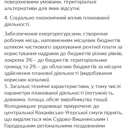
поверхневими умовами, територіальні
альтернативи для яких відсутні.
4. Соціально-економічний вплив планованої
діяльності.
Забезпечення енергоресурсами, створення
робочих місць, наповненням місцевих бюджетів
шляхом часткового зарахування рентної плати за
користування надрами до бюджетів різних рівнів,
зокрема 3% ‒ до бюджетів територіальних
громад та 2% ‒ до обласних бюджетів за місцем
здійснення планової діяльності (видобування
корисних копалин).
5. Загальні технічні характеристики, у тому числі
параметри планованої діяльності (потужність,
довжина, площа, обсяг виробництва тощо).
Колодницьке родовище приурочене до
центральної Коханівсько-Угерської смуги піднять,
що виділяється між Судово-Вишнянським і
Городоцьким регіональними поздовжніми