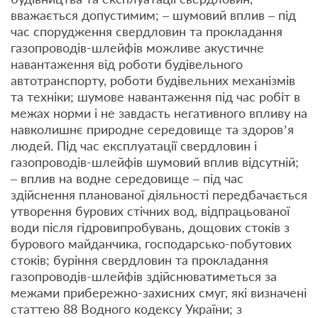
вважається допустимим; – шумовий вплив – під
час спорудження свердловин та прокладання
газопроводів-шлейфів можливе акустичне
навантаження від роботи будівельного
автотранспорту, роботи будівельних механізмів
та техніки; шумове навантаження під час робіт в
межах норми і не завдасть негативного впливу на
навколишнє природне середовище та здоров’я
людей. Під час експлуатації свердловин і
газопроводів-шлейфів шумовий вплив відсутній;
– вплив на водне середовище – під час
здійснення планованої діяльності передбачається
утворення бурових стічних вод, відпрацьованої
води після гідровипробувань, дощових стоків з
бурового майданчика, господарсько-побутових
стоків; буріння свердловин та прокладання
газопроводів-шлейфів здійснюватиметься за
межами прибережно-захисних смуг, які визначені
статтею 88 Водного кодексу України; з