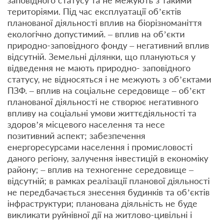
територіями. Під час експлуатації об’єктів
планованої діяльності вплив на біорізноманіття
екологічно допустимий. – вплив на об’єкти
природно-заповідного фонду – негативний вплив
відсутній. Земельні ділянки, що плануються у
відведення не мають природно- заповідного
статусу, не відносяться і не межують з об’єктами
ПЗФ. – вплив на соціальне середовище – об’єкт
планованої діяльності не створює негативного
впливу на соціальні умови життєдіяльності та
здоров’я місцевого населення та несе
позитивний аспект; забезпечення
енергоресурсами населення і промисловості
даного регіону, залучення інвестицій в економіку
району; – вплив на техногенне середовище –
відсутній; в рамках реалізації планової діяльності
не передбачається знесення будинків та об’єктів
інфраструктури; планована діяльність не буде
викликати руйнівної дії на житлово-цивільні і