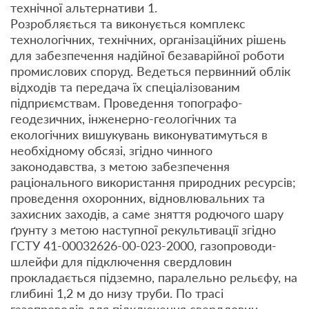
технічної альтернативи 1.
Розробляється та виконується комплекс
технологічних, технічних, організаційних рішень
для забезпечення надійної безаварійної роботи
промислових споруд. Ведеться первинний облік
відходів та передача їх спеціалізованим
підприємствам. Проведення топографо-
геодезичних, інженерно-геологічних та
екологічних вишукувань виконуватимуться в
необхідному обсязі, згідно чинного
законодавства, з метою забезпечення
раціонального використання природних ресурсів;
проведення охоронних, відновлювальних та
захисних заходів, а саме зняття родючого шару
ґрунту з метою наступної рекультивації згідно
ГСТУ 41-00032626-00-023-2000, газопроводи-
шлейфи для підключення свердловин
прокладається підземно, паралельно рельєфу, на
глибині 1,2 м до низу труби. По трасі
газопроводів для підключення свердловин