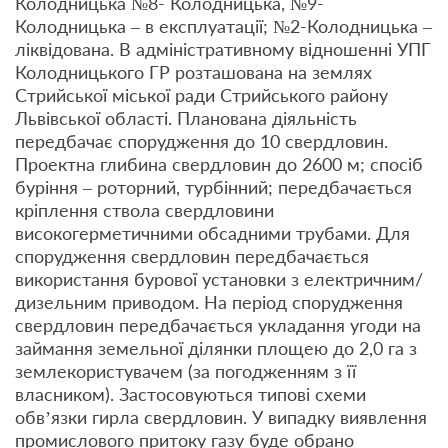
Колодницька №8- Колодницька, №9-
Колодницька – в експлуатації; №2-Колодницька –
ліквідована. В адміністративному відношенні УПГ
Колодницького ГР розташована на землях
Стрийської міської ради Стрийського району
Львівської області. Планована діяльність
передбачає спорудження до 10 свердловин.
Проектна глибина свердловин до 2600 м; спосіб
буріння – роторний, турбінний; передбачається
кріплення ствола свердловини
високогерметичними обсадними трубами. Для
спорудження свердловин передбачається
використання бурової установки з електричним/
дизельним приводом. На період спорудження
свердловин передбачається укладання угоди на
займання земельної ділянки площею до 2,0 га з
землекористувачем (за погодженням з її
власником). Застосовуються типові схеми
обв’язки гирла свердловин. У випадку виявлення
промислового притоку газу буде обрано