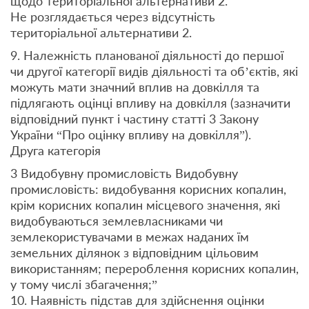
щодо територіальної альтернативи 2.
Не розглядається через відсутність
територіальної альтернативи 2.
9. Належність планованої діяльності до першої
чи другої категорії видів діяльності та об’єктів, які
можуть мати значний вплив на довкілля та
підлягають оцінці впливу на довкілля (зазначити
відповідний пункт і частину статті 3 Закону
України “Про оцінку впливу на довкілля”).
Друга категорія
3 Видобувну промисловість Видобувну
промисловість: видобування корисних копалин,
крім корисних копалин місцевого значення, які
видобуваються землевласниками чи
землекористувачами в межах наданих їм
земельних ділянок з відповідним цільовим
використанням; перероблення корисних копалин,
у тому числі збагачення;”
10. Наявність підстав для здійснення оцінки