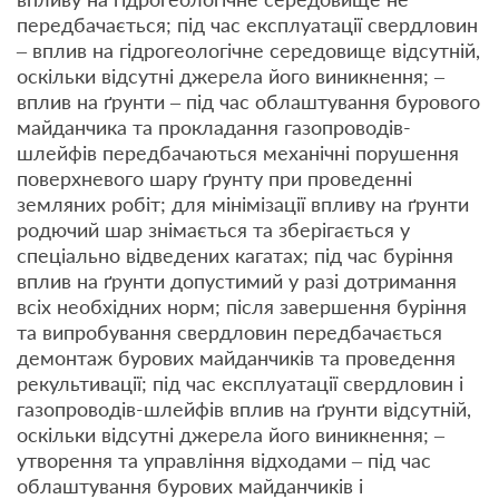
передбачається; під час експлуатації свердловин
– вплив на гідрогеологічне середовище відсутній,
оскільки відсутні джерела його виникнення; –
вплив на ґрунти – під час облаштування бурового
майданчика та прокладання газопроводів-
шлейфів передбачаються механічні порушення
поверхневого шару ґрунту при проведенні
земляних робіт; для мінімізації впливу на ґрунти
родючий шар знімається та зберігається у
спеціально відведених кагатах; під час буріння
вплив на ґрунти допустимий у разі дотримання
всіх необхідних норм; після завершення буріння
та випробування свердловин передбачається
демонтаж бурових майданчиків та проведення
рекультивації; під час експлуатації свердловин і
газопроводів-шлейфів вплив на ґрунти відсутній,
оскільки відсутні джерела його виникнення; –
утворення та управління відходами – під час
облаштування бурових майданчиків і