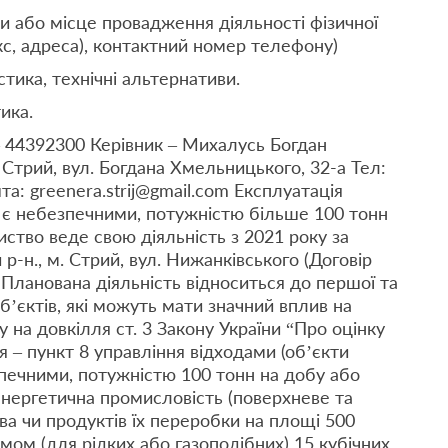
и або місце провадження діяльності фізичної
с, адреса), контактний номер телефону)
стика, технічні альтернативи.
ика.
 44392300 Керівник – Михалусь Богдан
 Стрий, вул. Богдана Хмельницького, 32-а Тел:
а: greenera.strij@gmail.com Експлуатація
е є небезпечними, потужністю більше 100 тонн
иство веде свою діяльність з 2021 року за
р-н., м. Стрий, вул. Нижанківського (Договір
 Планована діяльність відноситься до першої та
 об’єктів, які можуть мати значний вплив на
у на довкілля ст. 3 Закону України “Про оцінку
я – пункт 8 управління відходами (об’єкти
зпечними, потужністю 100 тонн на добу або
 енергетична промисловість (поверхневе та
ва чи продуктів їх переробки на площі 500
мом (для рідких або газоподібних) 15 кубічних