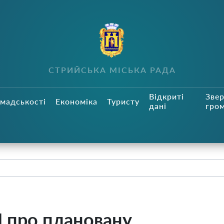
СТРИЙСЬКА МІСЬКА РАДА
Відкриті
Зве
мадськості
Економіка
Туристу
дані
гро
про плановану