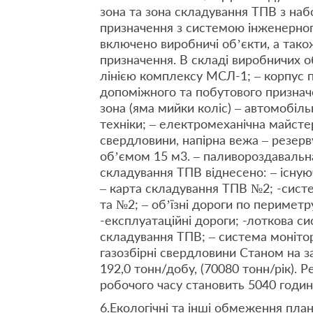
зона та зона складування ТПВ з на
призначення з системою інженерног
включено виробничі об’єкти, а тако
призначення. В складі виробничих о
лінією комплексу МСЛ-1; – корпус п
допоміжного та побутового признач
зона (яма мийки коліс) – автомобіль
техніки; – електромеханічна майстер
свердловини, напірна вежа – резерв
обʼємом 15 м3. – паливороздавальн
складування ТПВ віднесено: – існу
– карта складування ТПВ №2; -сист
та №2; – об’їзні дороги по перимет
-експлуатаційні дороги; -лоткова с
складування ТПВ; – система монітор
газозбірні свердловини Станом на з
192,0 тонн/добу, (70080 тонн/рік). 
робочого часу становить 5040 годин
6.Екологічні та інші обмеження пла