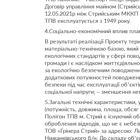
Договір управління майном (Стрийсь
12.05.2021р між Стрийським МККП т
ТПВ експлуатується з 1949 року.
4.Соціально-економічний вплив план
В результаті реалізації Проекту те
матеріально-технічною базою, який
екологічних стандартів у сфері пов
громади і є наслідком життєдіяльно
за екологічно безпечним поводженн
додаткових потужностей поводження
безпеки під час експлуатації об’єкт
соціальної напруги; – зменшення не
5.Загальні технічні характеристики,
(потужність, довжина, площа, обсяг
Полігон ТПВ м. Стрий є існуючий об
оброблення відходів, що не є небе
ТОВ «Грінера Стрий» за адресою: Льв
Нижанківського б/н. До складу об’є