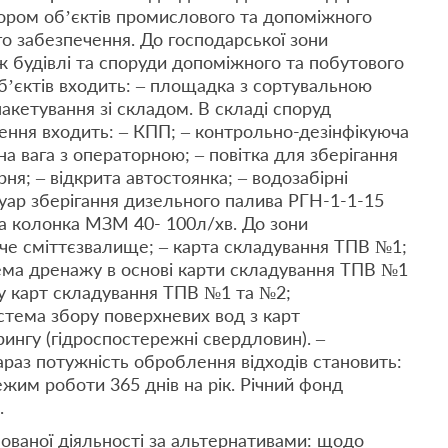
бором об’єктів промислового та допоміжного
о забезпечення. До господарської зони
ж будівлі та споруди допоміжного та побутового
б’єктів входить: – площадка з сортувальною
акетування зі складом. В складі споруд
ення входить: – КПП; – контрольно-дезінфікуюча
на вага з операторною; – повітка для зберігання
ня; – відкрита автостоянка; – водозабірні
уар зберігання дизельного палива РГН-1-1-15
а колонка МЗМ 40- 100л/хв. До зони
юче сміттєзвалище; – карта складування ТПВ №1;
ема дренажу в основі карти складування ТПВ №1
ру карт складування ТПВ №1 та №2;
истема збору поверхневих вод з карт
ингу (гідроспостережні свердловин). –
араз потужність оброблення відходів становить:
Режим роботи 365 днів на рік. Річний фонд
.
нованої діяльності за альтернативами: щодо