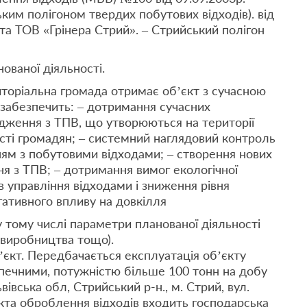
ким полігоном твердих побутових відходів). від
а ТОВ «Грінера Стрий». – Стрийський полігон
ованої діяльності.
риторіальна громада отримає об’єкт з сучасною
 забезпечить: – дотримання сучасних
одження з ТПВ, що утворюються на території
сті громадян; – системний наглядовий контроль
ям з побутовими відходами; – створення нових
 з ТПВ; – дотримання вимог екологічної
ів управління відходами і зниження рівня
гативного впливу на довкілля
 у тому числі параметри планованої діяльності
 виробництва тощо).
’єкт. Передбачається експлуатація об’єкту
зпечними, потужністю більше 100 тонн на добу
івська обл, Стрийський р-н., м. Стрий, вул.
кта оброблення відходів входить господарська