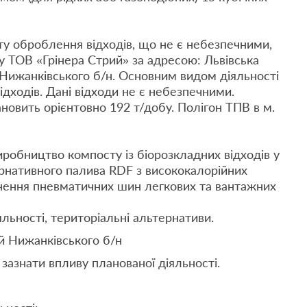
ту оброблення відходів, що не є небезпечними,
у ТОВ «Грінера Стрий» за адресою: Львівська
. Нижанківського б/н. Основним видом діяльності
дходів. Дані відходи не є небезпечними.
новить орієнтовно 192 т/добу. Полігон ТПВ в м.
робництво компосту із біорозкладних відходів у
ернативного палива RDF з висококалорійних
нення пневматичних шин легкових та вантажних
льності, територіальні альтернативи.
й Нижанківського б/н
 зазнати впливу планованої діяльності.