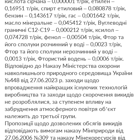
кислота сірчана – 0,000001 т/рік, етилен –
0,16951 т/рік, спирт етиловий – 0,080878 т/рік,
бензин – 0,143617 т/рік, гас – 0,001642 т/рік,
масло мінеральне – 0,045412 т/рік, Вуглеводні
гpаничні С12-С19 – 0,000212 т/рік, ксилол –
0,074728 т/рік, фенол – 0,00504 т/рік, Фтор та
його сполуки розчинний у воді – 0,0023 т/рік,
Фтор та його сполуки нерозчинний у воді –
0,0013 т/рік, Фтористий водень – 0,0006 т/рік.
Відповідно до Наказу Міністерства охорони
навколишнього природного середовища України
№448 від 27.06.2023 р. заходи щодо
впровадження найкращих існуючих технологій
виробництва та заходи щодо скорочення викидів
не розроблялися, за ступенем впливу на
забруднення атмосферного повітря об’єкт
належить до третьої групи.
Пропозиції щодо дозволених обсягів викидів
відповідають вимогам наказу Мінприроди від
27.06.2006 №309 та наказу Мінекоресурсів від