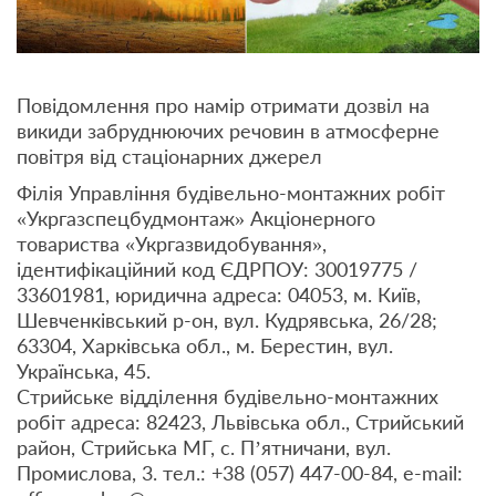
Повідомлення про намір отримати дозвіл на
викиди забруднюючих речовин в атмосферне
повітря від стаціонарних джерел
Філія Управління будівельно-монтажних робіт
«Укргазспецбудмонтаж» Акціонерного
товариства «Укргазвидобування»,
ідентифікаційний код ЄДРПОУ: 30019775 /
33601981, юридична адреса: 04053, м. Київ,
Шевченківський р-он, вул. Кудрявська, 26/28;
63304, Харківська обл., м. Берестин, вул.
Українська, 45.
Стрийське відділення будівельно-монтажних
робіт адреса: 82423, Львівська обл., Стрийський
район, Стрийська МГ, с. П’ятничани, вул.
Промислова, 3. тел.: +38 (057) 447-00-84, e-mail: