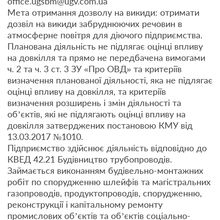
office.ugsbm@ugv.com.ua
Мета отримання дозволу на викиди: отримати
дозвіл на викиди забруднюючих речовин в
атмосферне повітря для діючого підприємства.
Планована діяльність не підлягає оцінці впливу
на довкілля та прямо не передбачена вимогами
ч. 2 та ч. 3 ст. 3 ЗУ «Про ОВД» та критеріїв
визначення планованої діяльності, яка не підлягає
оцінці впливу на довкілля, та критеріїв
визначення розширень і змін діяльності та
об’єктів, які не підлягають оцінці впливу на
довкілля затверджених постановою КМУ від
13.03.2017 №1010.
Підприємство здійснює діяльність відповідно до
КВЕД 42.21 Будівництво трубопроводів.
Займається виконанням будівельно-монтажних
робіт по спорудженню шлейфів та магістральних
газопроводів, продуктопроводів, спорудженню,
реконструкції і капітальному ремонту
промислових об’єктів та об’єктів соціально-