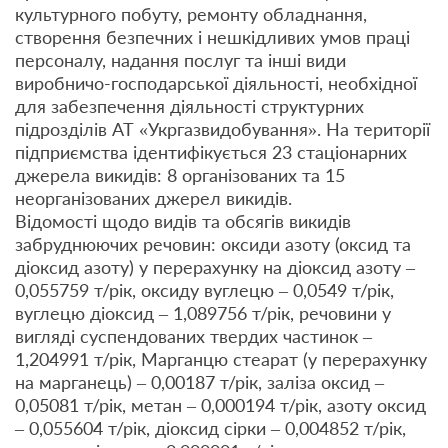
культурного побуту, ремонту обладнання,
створення безпечних і нешкідливих умов праці
персоналу, надання послуг та інші види
виробничо-господарської діяльності, необхідної
для забезпечення діяльності структурних
підрозділів АТ «Укргазвидобування». На території
підприємства ідентифікується 23 стаціонарних
джерела викидів: 8 організованих та 15
неорганізованих джерел викидів.
Відомості щодо видів та обсягів викидів
забруднюючих речовин: оксиди азоту (оксид та
діоксид азоту) у перерахунку на діоксид азоту –
0,055759 т/рік, оксиду вуглецю – 0,0549 т/рік,
вуглецю діоксид – 1,089756 т/рік, речовини у
вигляді суспендованих твердих частинок –
1,204991 т/рік, Марганцю стеарат (у перерахунку
на марганець) – 0,00187 т/рік, заліза оксид –
0,05081 т/рік, метан – 0,000194 т/рік, азоту оксид
– 0,055604 т/рік, діоксид сірки – 0,004852 т/рік,