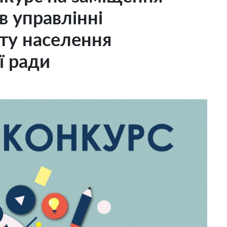
в управлінні
сту населення
ї ради