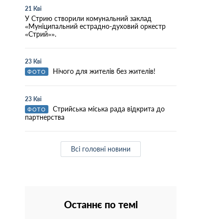
21 Кві
У Стрию створили комунальний заклад
«Муніципальний естрадно-духовий оркестр
«Стрий»».
23 Кві
Нічого для жителів без жителів!
ФОТО
23 Кві
Стрийська міська рада відкрита до
ФОТО
партнерства
Всі головні новини
Останнє по темі