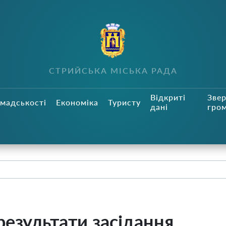
СТРИЙСЬКА МІСЬКА РАДА
Відкриті
Зве
мадськості
Економіка
Туристу
дані
гро
езультати засідання