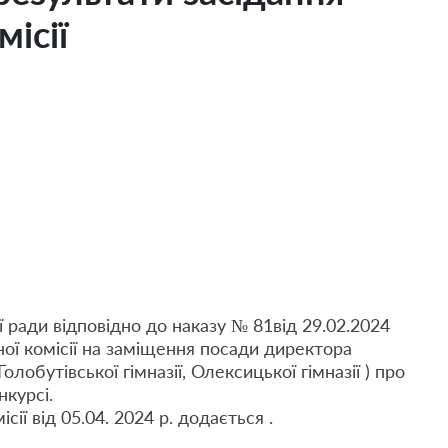
ісії
ї ради відповідно до наказу № 81від 29.02.2024
ої комісії на заміщення посади директора
олобутівської гімназії, Олексицької гімназії ) про
нкурсі.
сії від 05.04. 2024 р. додається .