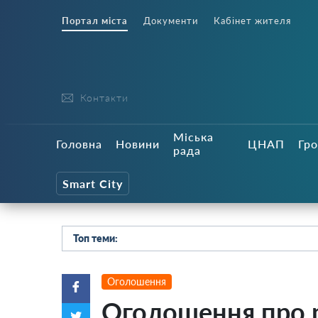
Портал міста
Документи
Кабінет жителя
Контакти
Міська
Головна
Новини
ЦНАП
Гро
рада
Smart City
Топ теми:
Оголошення
Оголошення про р