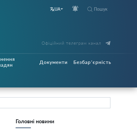
Пошук
UA
Офіційний телеграм канал
рнення
Документи
Безбар’єрність
мадян
Головні новини