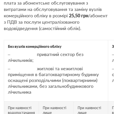
плата за абонентське обслуговування з
витратами на обслуговування та заміну вузлів
комерційного обліку в розмірі
25,50 грн
/абонент
з ПДВ за послуги централізованого
водовідведення (самостійний облік).
Без вузлів комерційного обліку
З
– приватний сектор без
лічильників;
– житлові та нежитлові
приміщення в багатоквартирному будинку
оснащені розподільчими (поквартирними)
лічильниками, без загальнобудинкового
лічильника
При наявності
При наявності
При наявності
П
водопостачання
лише
лише
в