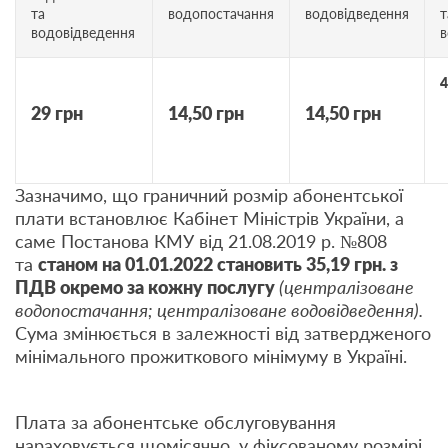
та
водопостачання
водовідведення
т
водовідведення
в
4
29 грн
14,50 грн
14,50 грн
Зазначимо, що граничний розмір абонентської
плати встановлює Кабінет Міністрів України, а
саме Постанова КМУ від 21.08.2019 р. №808
та
станом на 01.01.2022 становить 35,19 грн. з
ПДВ окремо за кожну послугу
(централізоване
водопостачання; централізоване водовідведення).
Сума змінюється в залежності від затвердженого
мінімального прожиткового мінімуму в Україні.
Плата за абонентське обслуговування
нараховується щомісячно, у фіксованому розмірі,