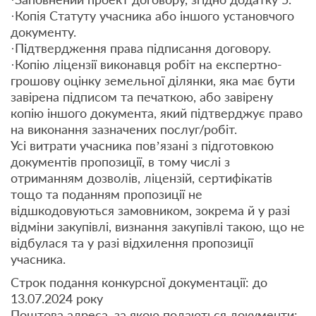
·Копія Статуту учасника або іншого установчого
документу.
·Підтвердження права підписання договору.
·Копію ліцензії виконавця робіт на експертно-
грошову оцінку земельної ділянки, яка має бути
завірена підписом та печаткою, або завірену
копію іншого документа, який підтверджує право
на виконання зазначених послуг/робіт.
Усі витрати учасника пов’язані з підготовкою
документів пропозиції, в тому числі з
отриманням дозволів, ліцензій, сертифікатів
тощо та поданням пропозиції не
відшкодовуються замовником, зокрема й у разі
відміни закупівлі, визнання закупівлі такою, що не
відбулася та у разі відхилення пропозиції
учасника.
Строк подання конкурсної документації: до
13.07.2024 року
Поштова адреса, за якою подаються документи: