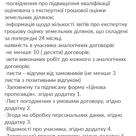
·посвідчення про підвищення кваліфікації
оцінювача з експертної грошової оцінки
земельних ділянок;
·інформація щодо кількості звітів про експертну
грошову оцінку земельних ділянок, що складені
за попередні 24 місяці.
наявність в учасника аналогічних договорів:
·не менше 10 ( десяти) договорів;
·акти виконаних робіт до кожного з аналогічних
договорів;
·листи – відгуки від замовників (не менше 3
листів з позитивним відгуком)
·Заповнену та підписану форму «Цінова
пропозиція», згідно додатку 1.
·Лист погодження з умовами договору, згідно
додатку 2.
·Згода на обробку персональних даних, згідно
додатку 3.
·Відомості про учасника, згідно додатку 4.
·Заповнений проект договору, згідно додатку 5.