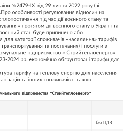
раїни №2479-IX від 29 липня 2022 року (зі
 «Про особливості регулювання відносин на
еплопостачання під час дії воєнного стану та
вання» протягом дії воєнного стану в Україні та
у воєнний стан буде припинено або
 для категорії споживачів «населення» тарифів
, транспортування та постачання) і послуги з
 Комунальне підприємство « Стрийтеплоенерго»
3-2024 рр. економічно обґрунтовані тарифи для
ктура тарифу на теплову енергію для населення
ганізацій та інших споживачів є такою:
мунального підприємства “Стрийтеплоенерго”
без ПДВ