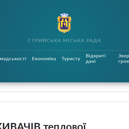
СТРИЙСЬКА МІСЬКА РАДА
Відкриті
Зве
мадськості
Економіка
Туристу
дані
гро
ВАЧІВ теплової