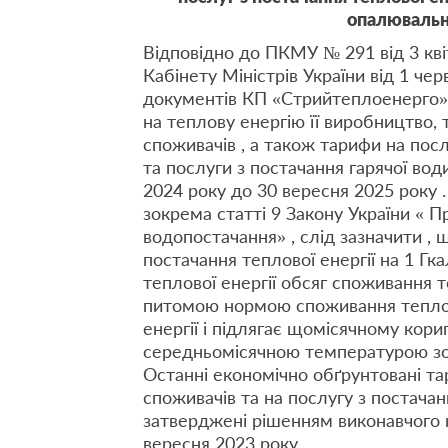
опалювальн
Відповідно до ПКМУ № 291 від 3 кві
Кабінету Міністрів України від 1 че
документів КП «Стрийтеплоенерго» 
на теплову енергію її виробництво, 
споживачів , а також тарифи на посл
та послуги з постачання гарячої во
2024 року до 30 вересня 2025 року .
зокрема статті 9 Закону України « П
водопостачання» , слід зазначити ,
постачання теплової енергії на 1 Гка
теплової енергії обсяг споживання 
питомою нормою споживання теплово
енергії і підлягає щомісячному кор
середньомісячною температурою зов
Останні економічно обґрунтовані та
споживачів та на послугу з постачан
затверджені рішенням виконавчого к
вересня 2023 року.