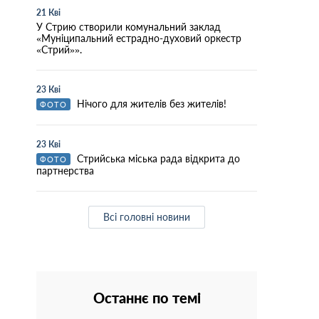
21 Кві
У Стрию створили комунальний заклад
«Муніципальний естрадно-духовий оркестр
«Стрий»».
23 Кві
Нічого для жителів без жителів!
ФОТО
23 Кві
Стрийська міська рада відкрита до
ФОТО
партнерства
Всі головні новини
Останнє по темі