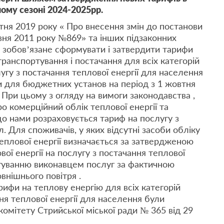
ому сезоні 2024-2025рр.
тня 2019 року « Про внесення змін до постанови
рвня 2011 року №869» та інших підзаконних
зобов’язане сформувати і затвердити тарифи
транспортування і постачання для всіх категорій
угу з постачання теплової енергії для населення
ди для бюджетних установ на період з 1 жовтня
 При цьому з огляду на вимоги законодавства ,
ро комерційний облік теплової енергії та
 що нами розраховується тариф на послугу з
л. Для споживачів, у яких відсутні засоби обліку
теплової енергії визначається за затвердженою
ї енергії на послугу з постачання теплової
игуванню виконавцем послуг за фактичною
нішнього повітря .
рифи на теплову енергію для всіх категорій
ня теплової енергії для населення були
омітету Стрийської міської ради № 365 від 29