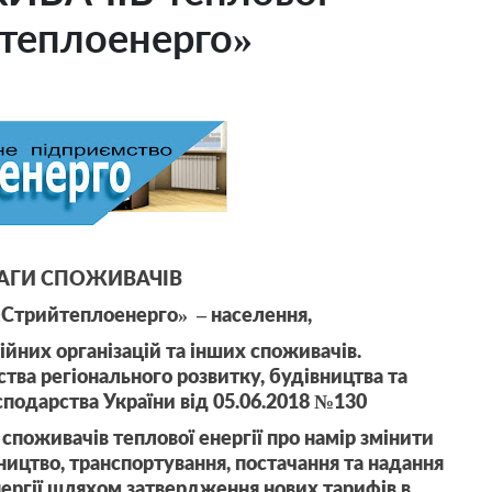
йтеплоенерго»
АГИ СПОЖИВАЧІВ
 «Стрийтеплоенерго» – населення,
йних організацій та інших споживачів.
тва регіонального розвитку, будівництва та
подарства України від 05.06.2018 №130
поживачів теплової енергії про намір змінити
ництво, транспортування, постачання та надання
нергії шляхом затвердження нових тарифів в