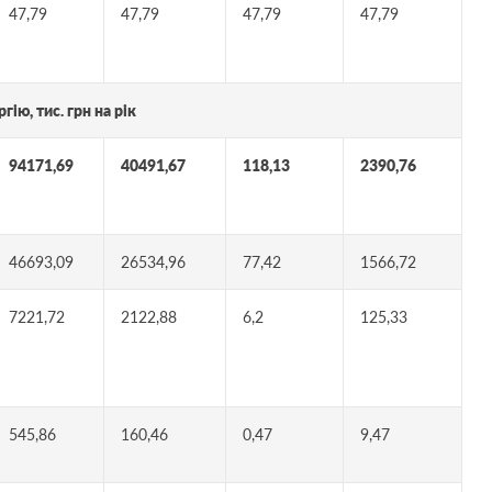
47,79
47,79
47,79
47,79
ію, тис. грн на рік
94171,69
40491,67
118,13
2390,76
46693,09
26534,96
77,42
1566,72
7221,72
2122,88
6,2
125,33
545,86
160,46
0,47
9,47