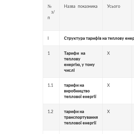
№
Назва показника
Усього
з/
п
І
Структура тарифів на теплову енер
1
Тарифи на
Х
теплову
енергію, у тому
числі
1.1
тарифи на
Х
виробництво
теплової енергії
1.2
тарифи на
Х
транспортування
теплової енергії