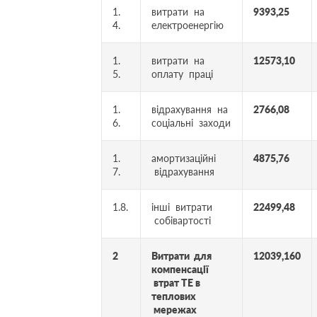
1.
витрати на
9393,25
4.
електроенергію
1.
витрати на
12573,10
5.
оплату праці
1.
відрахування на
2766,08
6.
соціальні заходи
1.
амортизаційні
4875,76
7.
відрахування
1.8.
інші витрати
22499,48
собівартості
2
Витрати для
12039,160
компенсації
втрат ТЕ в
теплових
мережах