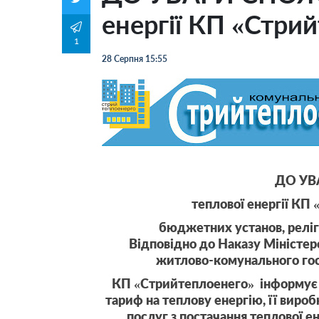
енергії КП «Стри
1
28 Серпня 15:55
ДО УВ
теплової енергії КП
бюджетних установ, релігі
Відповідно до Наказу Міністерс
житлово-комунального гос
КП «Стрийтеплоенего» інформує с
тариф на теплову енергію, її вироб
послуг з постачання теплової е