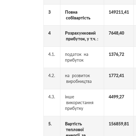
3
Повна
149211,41
собівартість
4
Розрахунковий
7648,40
прибуток, у т.ч. :
4.1.
податок на
1376,72
прибуток
4.2.
на розвиток
1772,41
виробництва
4.3.
інше
4499,27
використання
прибутку
5.
Вартість
156859,81
теплової
енергії за