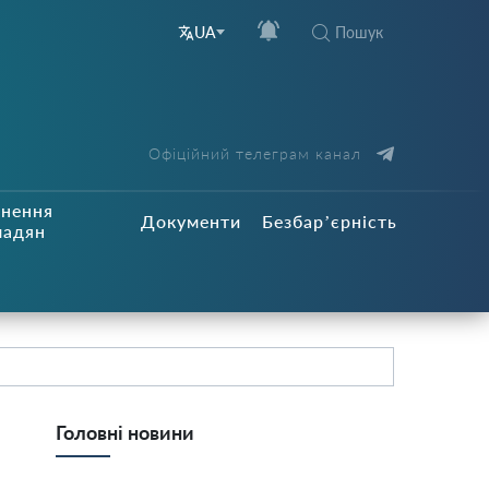
Пошук
UA
Офіційний телеграм канал
рнення
Документи
Безбар’єрність
мадян
Головні новини