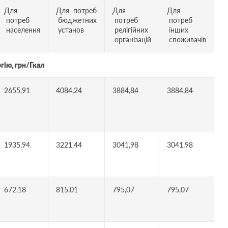
Для
Для потреб
Для
Для
потреб
бюджетних
потреб
потреб
населення
установ
релігійних
інших
організацій
споживачів
гію, грн/Гкал
2655,91
4084,24
3884,84
3884,84
1935,94
3221,44
3041,98
3041,98
672,18
815,01
795,07
795,07