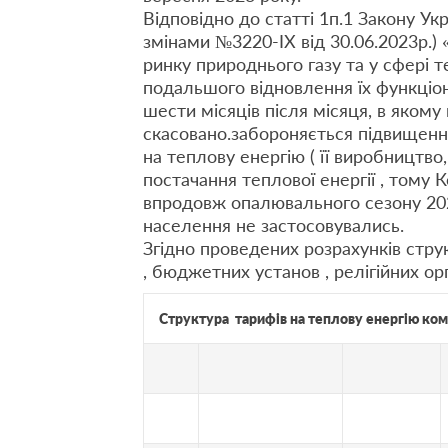
Відповідно до статті 1п.1 Закону Ук
змінами №3220-IX від 30.06.2023р.)
ринку природнього газу та у сфері т
подальшого відновлення їх функціону
шести місяців після місяця, в яком
скасовано.забороняється підвищення
на теплову енергію ( її виробництво
постачання теплової енергії , тому
впродовж опалювального сезону 202
населення не застосовувались.
Згідно проведених розрахунків стру
, бюджетних установ , релігійних ор
Структура тарифів на теплову енергію ко