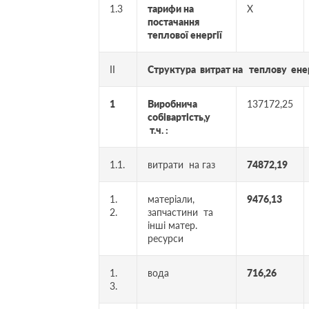
1.3
тарифи на
Х
постачання
теплової енергії
ІІ
Структура витрат на теплову енерг
1
Виробнича
137172,25
собівартість,у
т.ч. :
1.1.
витрати на газ
74872,19
1.
матеріали,
9476,13
2.
запчастини та
інші матер.
ресурси
1.
вода
716,26
3.