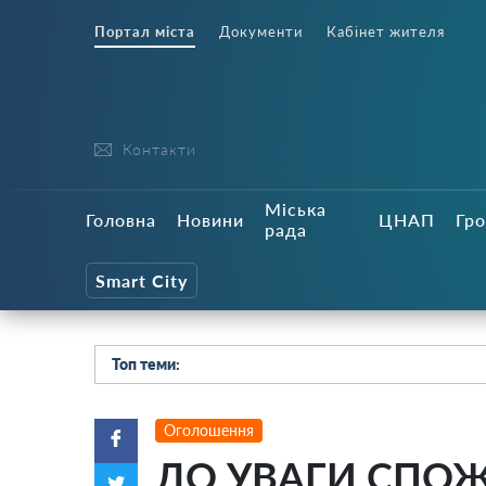
Портал міста
Документи
Кабінет жителя
Контакти
Міська
Головна
Новини
ЦНАП
Гро
рада
Smart City
Топ теми:
Оголошення
ДО УВАГИ СПОЖИ