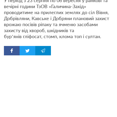
У період
з 23 серпня по 06 вересня
у ранкові та
вечірні години ТзОВ «Галичина-Захід»
проводитиме на прилеглих землях до сіл Вівня,
Добрівляни, Кавське і Добряни плановий захист
врожаю посівів ріпаку та ячменю засобами
захисту від хвороб, шкідників та
бур’янів гліфосат, стомп, клома топ і султан.