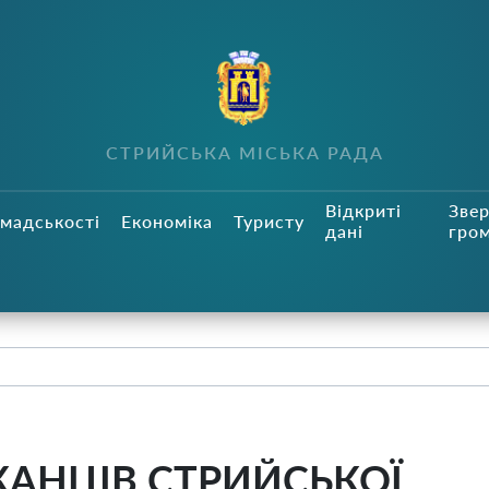
СТРИЙСЬКА МІСЬКА РАДА
Відкриті
Зве
мадськості
Економіка
Туристу
дані
гро
АНЦІВ СТРИЙСЬКОЇ