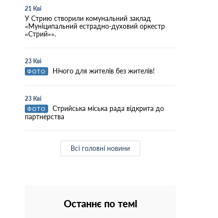
21 Кві
У Стрию створили комунальний заклад
«Муніципальний естрадно-духовий оркестр
«Стрий»».
23 Кві
Нічого для жителів без жителів!
ФОТО
23 Кві
Стрийська міська рада відкрита до
ФОТО
партнерства
Всі головні новини
Останнє по темі