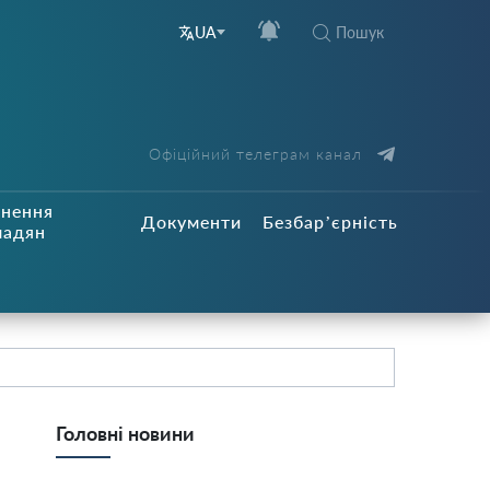
Пошук
UA
Офіційний телеграм канал
рнення
Документи
Безбар’єрність
мадян
Головні новини