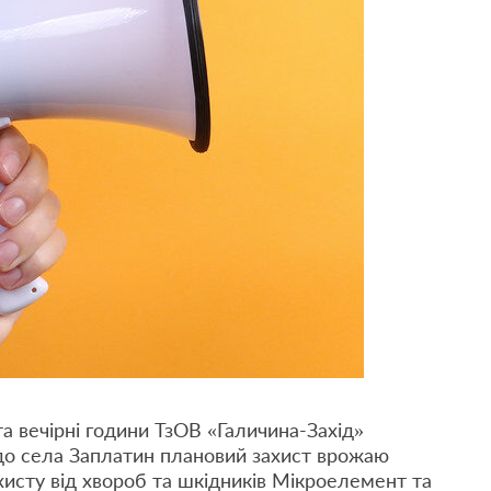
та вечірні години ТзОВ «Галичина-Захід»
до села Заплатин плановий захист врожаю
ахисту від хвороб та шкідників Miкроелемент та