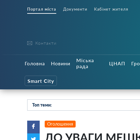
Портал міста
Документи
Кабінет жителя
Контакти
Міська
Головна
Новини
ЦНАП
Гро
рада
Smart City
Топ теми:
Оголошення
ДО УВАГИ МЕШК