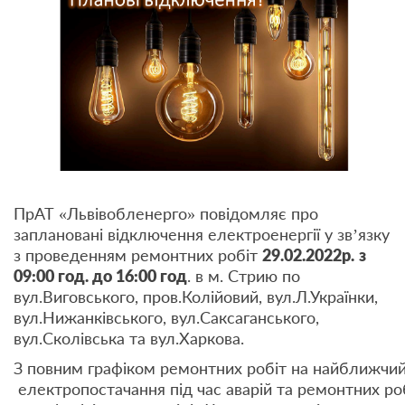
ПрАТ «Львівобленерго» повідомляє про
заплановані відключення електроенергії у зв’язку
з проведенням ремонтних робіт
29.02
.202
2
р.
з
09
:00 год. до 1
6
:00 год
. в м. Стрию по
вул.Виговського, пров.Колійовий, вул.Л.Українки,
вул.Нижанківського, вул.Саксаганського,
вул.Сколівська та вул.Харкова.
З повним графіком ремонтних робіт на найближчий 
електропостачання під час аварій та ремонтних ро