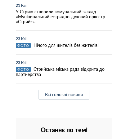
21 Кві
У Стрию створили комунальний заклад
«Муніципальний естрадно-духовий оркестр
«Стрий»».
23 Кві
Нічого для жителів без жителів!
ФОТО
23 Кві
Стрийська міська рада відкрита до
ФОТО
партнерства
Всі головні новини
Останнє по темі