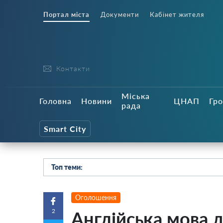
Портал міста
Документи
Кабінет жителя
Контакти
Міська
Головна
Новини
ЦНАП
Гро
рада
Smart City
Топ теми:
Оголошення
2
Англійська мова 