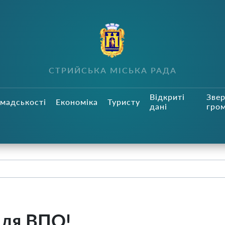
СТРИЙСЬКА МІСЬКА РАДА
Відкриті
Зве
мадськості
Економіка
Туристу
дані
гро
для ВПО!