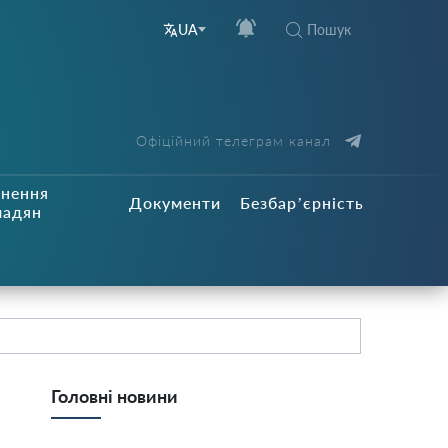
Пошук
UA
Офіційний телеграм канал
рнення
Документи
Безбар’єрність
мадян
Головні новини