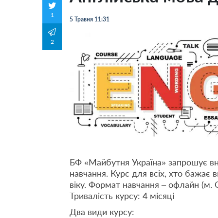
1
5 Травня 11:31
2
БФ «Майбутня Україна» запрошує в
навчання. Курс для всіх, хто бажає в
віку. Формат навчання – офлайн (м. 
Тривалість курсу: 4 місяці
Два види курсу: