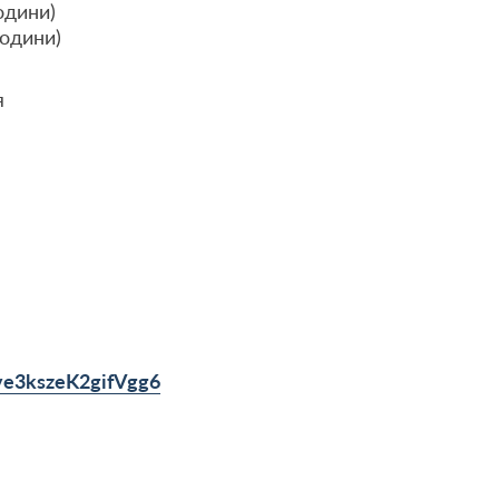
одини)
години)
я
Vve3kszeK2gifVgg6